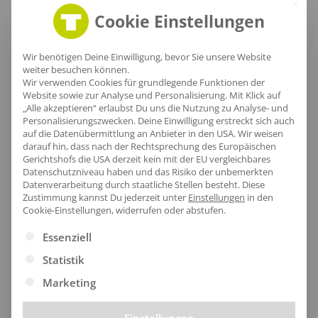
Cookie Einstellungen
Wir benötigen Deine Einwilligung, bevor Sie unsere Website
weiter besuchen können.
Wir verwenden Cookies für grundlegende Funktionen der
Website sowie zur Analyse und Personalisierung. Mit Klick auf
„Alle akzeptieren“ erlaubst Du uns die Nutzung zu Analyse- und
Personalisierungszwecken. Deine Einwilligung erstreckt sich auch
auf die Datenübermittlung an Anbieter in den USA. Wir weisen
Stilvoller Saum
darauf hin, dass nach der Rechtsprechung des Europäischen
Gerichtshofs die USA derzeit kein mit der EU vergleichbares
Der Saum dieses klassischen Hemdes kombiniert
Datenschutzniveau haben und das Risiko der unbemerkten
Datenverarbeitung durch staatliche Stellen besteht.
Diese
feminine Eleganz mit einem zeitlosen Design. Das
Zustimmung kannst Du jederzeit unter
Einstellungen
in den
Cookie-Einstellungen, widerrufen oder abstufen.
hochwertige Polyester und das Saumende verleihen
Ihnen ein selbstbewusstes Auftreten, das in keiner
Es folgt eine Liste der Service-Gruppen, für die eine Ei
Essenziell
Garderobe fehlen sollte.
Statistik
Marketing