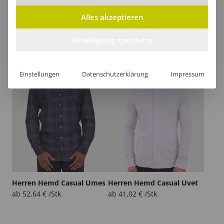
Alles akzeptieren
Herren Hemd Casual Tene
Herren Hemd Casual Tiko
ab
52,64
€
/Stk.
ab
52,64
€
/Stk.
Einwilligung speichern
Einstellungen
Datenschutzerklärung
Impressum
Herren Hemd Casual Umes
Herren Hemd Casual Uvet
ab
52,64
€
/Stk.
ab
41,02
€
/Stk.