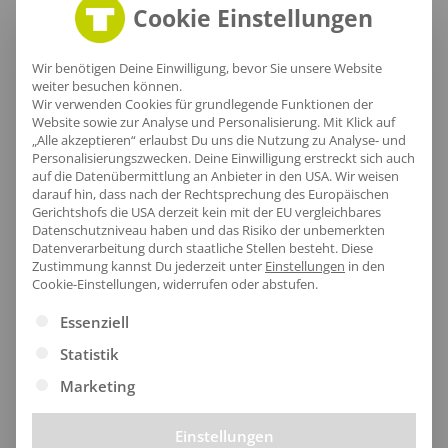
Cookie Einstellungen
Wir benötigen Deine Einwilligung, bevor Sie unsere Website
weiter besuchen können.
Wir verwenden Cookies für grundlegende Funktionen der
Website sowie zur Analyse und Personalisierung. Mit Klick auf
„Alle akzeptieren“ erlaubst Du uns die Nutzung zu Analyse- und
Personalisierungszwecken. Deine Einwilligung erstreckt sich auch
Damen Bluse Casual Yasa
Herren Hemd Casual Teli
auf die Datenübermittlung an Anbieter in den USA. Wir weisen
ab
39,64
€
/Stk.
ab
42,55
€
/Stk.
darauf hin, dass nach der Rechtsprechung des Europäischen
Gerichtshofs die USA derzeit kein mit der EU vergleichbares
Datenschutzniveau haben und das Risiko der unbemerkten
Datenverarbeitung durch staatliche Stellen besteht.
Diese
Zustimmung kannst Du jederzeit unter
Einstellungen
in den
Cookie-Einstellungen, widerrufen oder abstufen.
Es folgt eine Liste der Service-Gruppen, für die eine Ei
Essenziell
Statistik
Marketing
Einstellungen