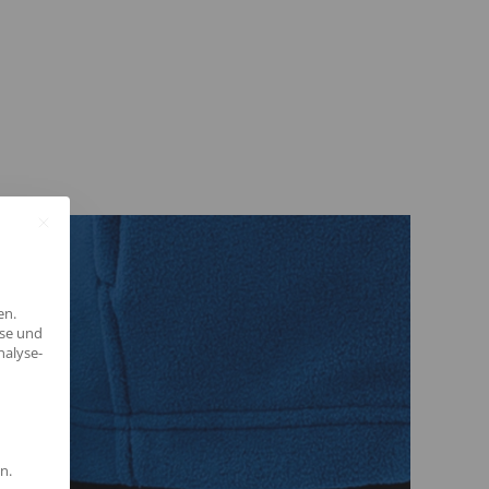
en.
yse und
nalyse-
n.