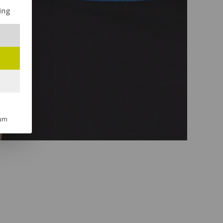
ilt werden kann. Die erste Service-Gruppe ist essenziell und kann 
ing
um