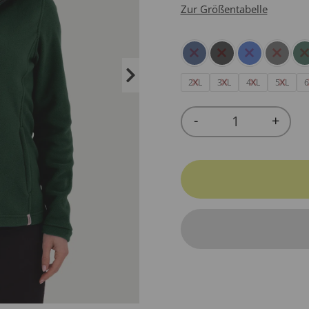
Zur Größentabelle
2XL
3XL
4XL
5XL
6
-
+
Quantity