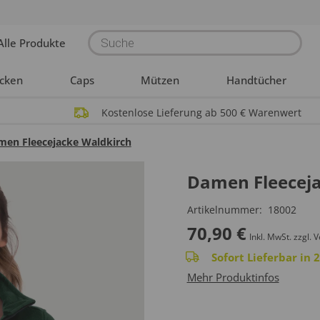
Products
Alle Produkte
search
acken
Caps
Mützen
Handtücher
Kostenlose Lieferung ab 500 € Warenwert
men Fleecejacke Waldkirch
Damen Fleeceja
Artikelnummer:
18002
70,90
€
Inkl. MwSt.
zzgl. 
Sofort Lieferbar in
Mehr Produktinfos