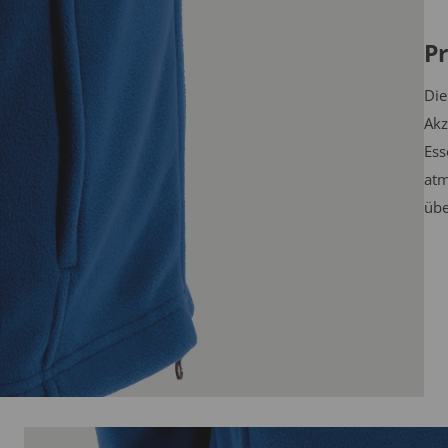
P
Die
Akz
Ess
atm
übe