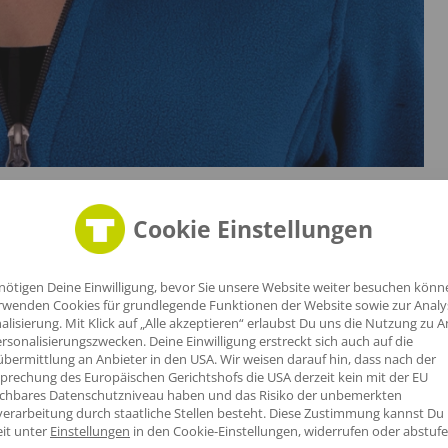
Cookie Einstellungen
nötigen Deine Einwilligung, bevor Sie unsere Website weiter besuchen könn
rwenden Cookies für grundlegende Funktionen der Website sowie zur Anal
alisierung. Mit Klick auf „Alle akzeptieren“ erlaubst Du uns die Nutzung zu A
rsonalisierungszwecken. Deine Einwilligung erstreckt sich auch auf die
bermittlung an Anbieter in den USA. Wir weisen darauf hin, dass nach der
prechung des Europäischen Gerichtshofs die USA derzeit kein mit der EU
ichbares Datenschutzniveau haben und das Risiko der unbemerkten
erarbeitung durch staatliche Stellen besteht.
Diese Zustimmung kannst Du
lt
eit unter
Einstellungen
in den Cookie-Einstellungen, widerrufen oder abstufe