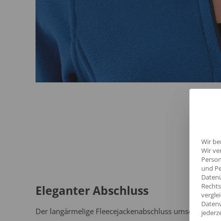
Wir be
Wir ve
Person
und Pe
Datenü
Rechts
Eleganter Abschluss
vergle
Datenv
Der langärmelige Fleecejackenabschluss umschmeiche
jederz