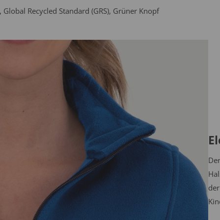
0, Global Recycled Standard (GRS), Grüner Knopf
E
Der
Hal
der
Kin