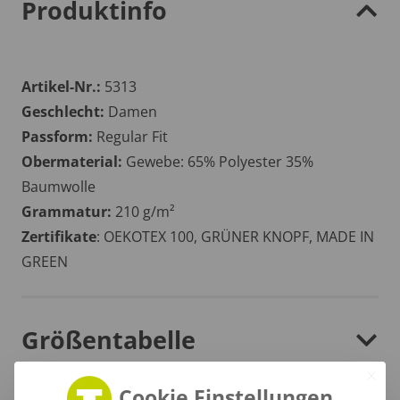
Produktinfo
Artikel-Nr.:
5313
Geschlecht:
Damen
Passform:
Regular Fit
Obermaterial:
Gewebe: 65% Polyester 35%
Baumwolle
Grammatur:
210 g/m²
Zertifikate
: OEKOTEX 100, GRÜNER KNOPF, MADE IN
GREEN
Größentabelle
Cookie Einstellungen