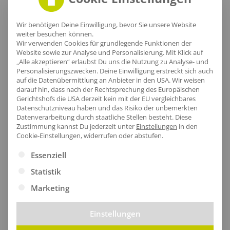
Lieferzeit
Wir benötigen Deine Einwilligung, bevor Sie unsere Website
weiter besuchen können.
Wir verwenden Cookies für grundlegende Funktionen der
Website sowie zur Analyse und Personalisierung. Mit Klick auf
„Alle akzeptieren“ erlaubst Du uns die Nutzung zu Analyse- und
Personalisierungszwecken. Deine Einwilligung erstreckt sich auch
[jgm-review-widget]
auf die Datenübermittlung an Anbieter in den USA. Wir weisen
darauf hin, dass nach der Rechtsprechung des Europäischen
Gerichtshofs die USA derzeit kein mit der EU vergleichbares
Datenschutzniveau haben und das Risiko der unbemerkten
Datenverarbeitung durch staatliche Stellen besteht.
Diese
Zustimmung kannst Du jederzeit unter
Einstellungen
in den
Kundenprojekte
Cookie-Einstellungen, widerrufen oder abstufen.
Es folgt eine Liste der Service-Gruppen, für die eine Ei
Essenziell
Statistik
Kombi Produkte
Marketing
Einstellungen