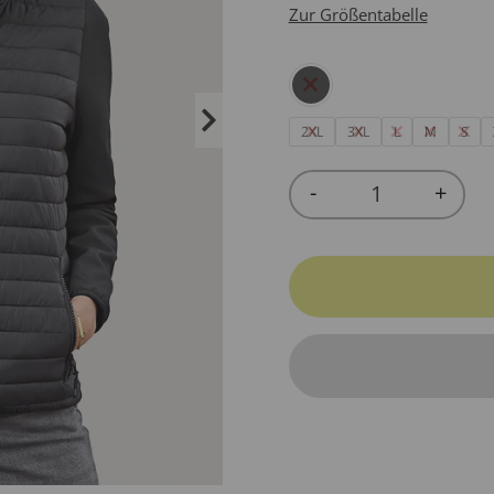
Zur Größentabelle
2XL
3XL
L
M
S
-
+
Quantity