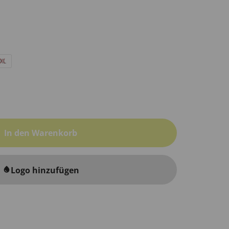
XL
In den Warenkorb
Logo hinzufügen
water_drop