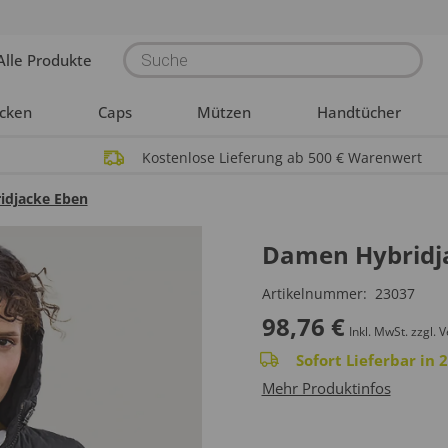
Products
Alle Produkte
search
acken
Caps
Mützen
Handtücher
Kostenlose Lieferung ab 500 € Warenwert
idjacke Eben
Damen Hybridj
Artikelnummer:
23037
98,76
€
Inkl. MwSt.
zzgl. 
Sofort Lieferbar in
Mehr Produktinfos