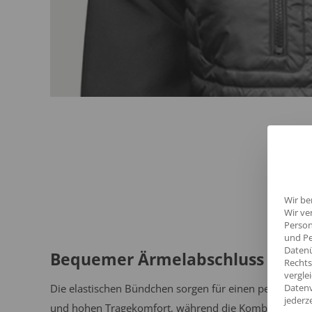
Wir be
Wir ve
Person
und Pe
Datenü
Bequemer Ärmelabschluss
Rechts
vergle
Die elastischen Bündchen sorgen für einen perfekten S
Datenv
jederz
und hohen Tragekomfort, während die Kombination a