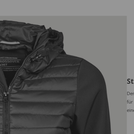
St
Der
für
ein