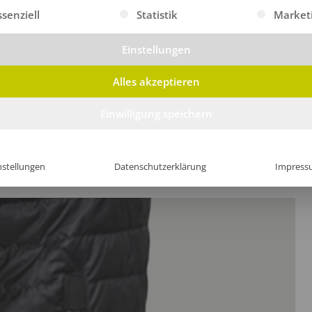
gt eine Liste der Service-Gruppen, für die eine Einwilligung erte
ssenziell
Statistik
Market
und
Einstellungen
Alles akzeptieren
Einwilligung speichern
nstellungen
Datenschutzerklärung
Impress