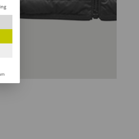
ilt werden kann. Die erste Service-Gruppe ist essenziell und kann 
ing
um