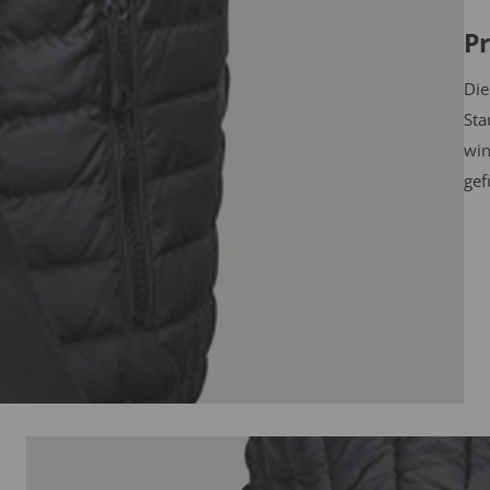
Pr
Die
Sta
win
gef