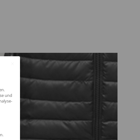
en.
yse und
nalyse-
n.