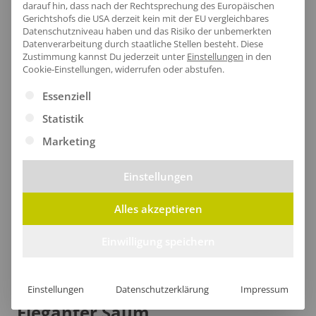
darauf hin, dass nach der Rechtsprechung des Europäischen
Die abnehmbare Kapuze umhüllt deinen Kopf sanft
Gerichtshofs die USA derzeit kein mit der EU vergleichbares
und bietet perfekten Schutz vor Wind und Wetter,
Datenschutzniveau haben und das Risiko der unbemerkten
Datenverarbeitung durch staatliche Stellen besteht.
Diese
während das weiche Fleece-Innenfutter für wohlige
Zustimmung kannst Du jederzeit unter
Einstellungen
in den
Wärme sorgt.
Cookie-Einstellungen, widerrufen oder abstufen.
Es folgt eine Liste der Service-Gruppen, für die eine Ei
Essenziell
Statistik
Marketing
Einstellungen
Alles akzeptieren
Einwilligung speichern
Einstellungen
Datenschutzerklärung
Impressum
Eleganter Saum