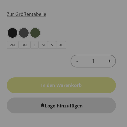
Zur Größentabelle
2XL
3XL
L
M
S
XL
-
+
Quantity
In den Warenkorb
Logo hinzufügen
water_drop