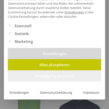
Lieferzeit
Datenschutzniveau haben und das Risiko der unbemerkten
Datenverarbeitung durch staatliche Stellen besteht.
Diese
Zustimmung kannst Du jederzeit unter
Einstellungen
in den
Cookie-Einstellungen, widerrufen oder abstufen.
Es folgt eine Liste der Service-Gruppen, für die eine Ei
Essenziell
[jgm-review-widget]
Statistik
Marketing
Einstellungen
Kundenprojekte
Alles akzeptieren
Kombi Produkte
Einwilligung speichern
Einstellungen
Datenschutzerklärung
Impressum