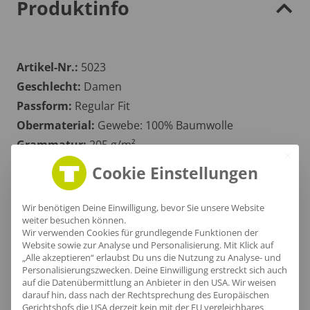
Produktinfo
Artikel-Nr.:
5023
Geschlecht:
Damen
Passform:
Regular Fit
Obermaterial:
Gewebe: 100% Baumwolle
Grammatur:
205 g/m²
Zertifikate
: OEKOTEX 100, GRÜNER KNOPF, MADE IN
Cookie Einstellungen
GREEN
Wir benötigen Deine Einwilligung, bevor Sie unsere Website
weiter besuchen können.
Wir verwenden Cookies für grundlegende Funktionen der
Größentabelle
Website sowie zur Analyse und Personalisierung. Mit Klick auf
„Alle akzeptieren“ erlaubst Du uns die Nutzung zu Analyse- und
Personalisierungszwecken. Deine Einwilligung erstreckt sich auch
auf die Datenübermittlung an Anbieter in den USA. Wir weisen
darauf hin, dass nach der Rechtsprechung des Europäischen
Gerichtshofs die USA derzeit kein mit der EU vergleichbares