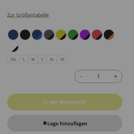
Zur Größentabelle
2XL
L
M
S
XL
XS
-
+
Quantity
In den Warenkorb
Logo hinzufügen
water_drop