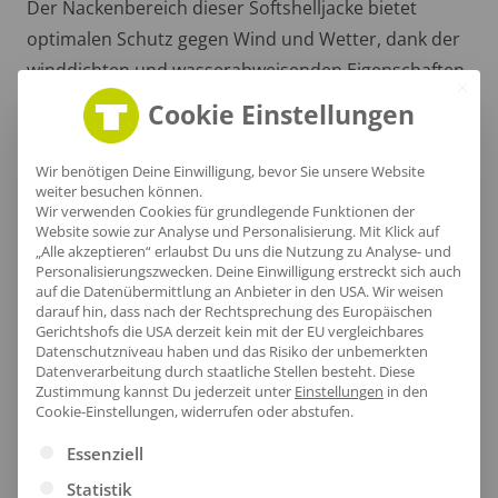
Der Nackenbereich dieser Softshelljacke bietet
optimalen Schutz gegen Wind und Wetter, dank der
winddichten und wasserabweisenden Eigenschaften
des robusten Polyester-Außenmaterials.
Cookie Einstellungen
Wir benötigen Deine Einwilligung, bevor Sie unsere Website
weiter besuchen können.
Wir verwenden Cookies für grundlegende Funktionen der
Website sowie zur Analyse und Personalisierung. Mit Klick auf
„Alle akzeptieren“ erlaubst Du uns die Nutzung zu Analyse- und
Personalisierungszwecken. Deine Einwilligung erstreckt sich auch
auf die Datenübermittlung an Anbieter in den USA. Wir weisen
darauf hin, dass nach der Rechtsprechung des Europäischen
Gerichtshofs die USA derzeit kein mit der EU vergleichbares
Datenschutzniveau haben und das Risiko der unbemerkten
Datenverarbeitung durch staatliche Stellen besteht.
Diese
Zustimmung kannst Du jederzeit unter
Einstellungen
in den
Cookie-Einstellungen, widerrufen oder abstufen.
Es folgt eine Liste der Service-Gruppen, für die eine Ei
Essenziell
Robuster Saum
Statistik