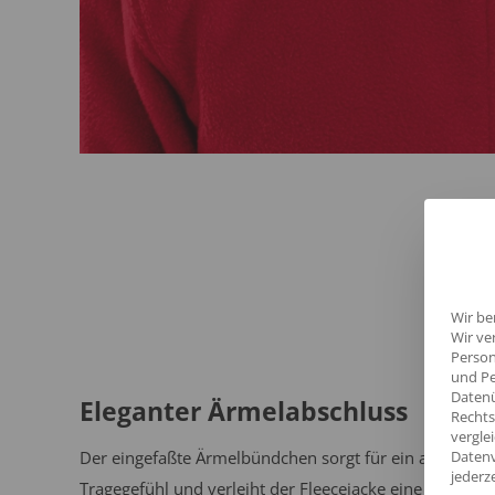
Wir be
Wir ve
Person
und Pe
Datenü
Eleganter Ärmelabschluss
Rechts
vergle
Der eingefaßte Ärmelbündchen sorgt für ein angeneh
Datenv
jederz
Tragegefühl und verleiht der Fleecejacke eine stilvolle