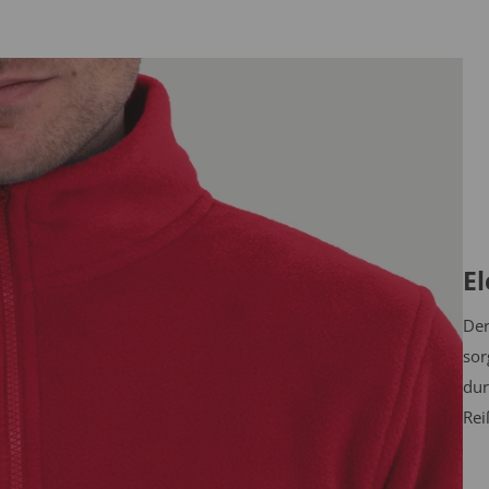
E
Der
sor
dur
Rei