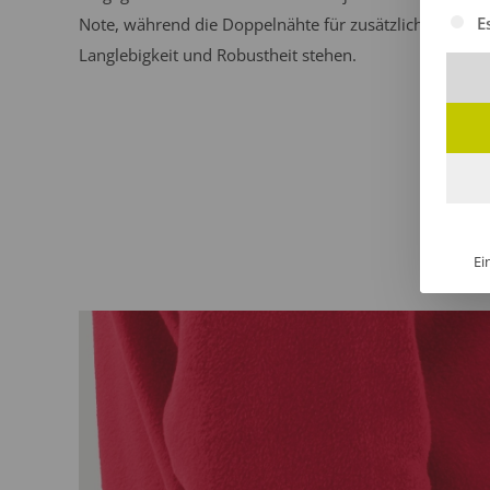
Es fol
E
Note, während die Doppelnähte für zusätzliche
Langlebigkeit und Robustheit stehen.
Ei