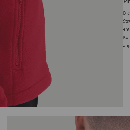
Pr
Die
Sta
ent
Kor
anp