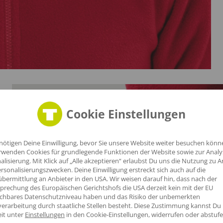
Cookie Einstellungen
nötigen Deine Einwilligung, bevor Sie unsere Website weiter besuchen könn
rwenden Cookies für grundlegende Funktionen der Website sowie zur Anal
alisierung. Mit Klick auf „Alle akzeptieren“ erlaubst Du uns die Nutzung zu A
rsonalisierungszwecken. Deine Einwilligung erstreckt sich auch auf die
bermittlung an Anbieter in den USA. Wir weisen darauf hin, dass nach der
prechung des Europäischen Gerichtshofs die USA derzeit kein mit der EU
ichbares Datenschutzniveau haben und das Risiko der unbemerkten
mes
erarbeitung durch staatliche Stellen besteht.
Diese Zustimmung kannst Du
eit unter
Einstellungen
in den Cookie-Einstellungen, widerrufen oder abstufe