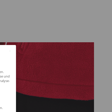
en.
yse und
nalyse-
n.