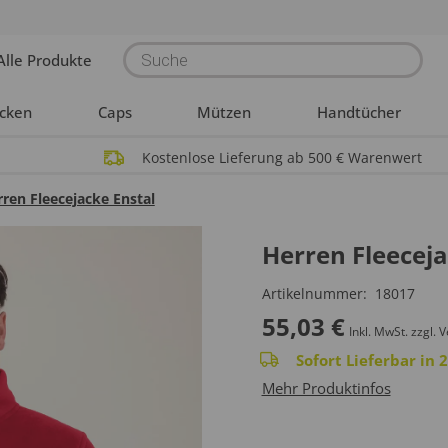
Products
Alle Produkte
search
acken
Caps
Mützen
Handtücher
Kostenlose Lieferung ab 500 € Warenwert
ren Fleecejacke Enstal
Herren Fleeceja
Artikelnummer:
18017
55,03
€
Inkl. MwSt.
zzgl. 
Sofort Lieferbar in
Mehr Produktinfos