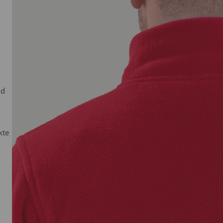
nd
kte