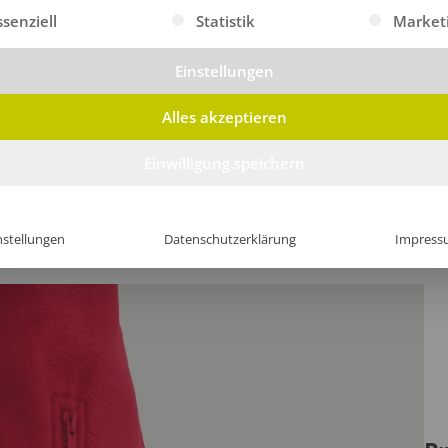
gt eine Liste der Service-Gruppen, für die eine Einwilligung erte
ssenziell
Statistik
Market
Einstellungen
Alles akzeptieren
Einwilligung speichern
nstellungen
Datenschutzerklärung
Impress