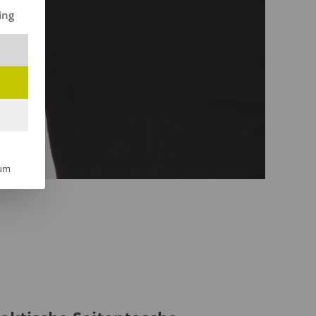
ilt werden kann. Die erste Service-Gruppe ist essenziell und kann 
ing
um