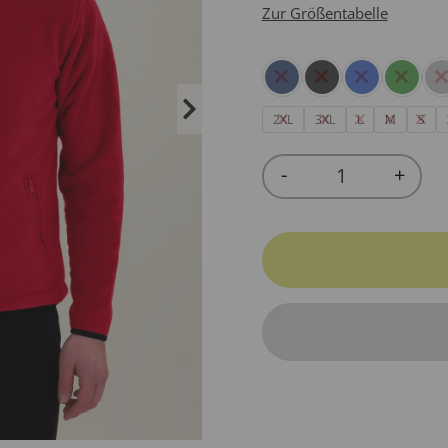
Zur Größentabelle
2XL
3XL
L
M
S
-
+
Quantity