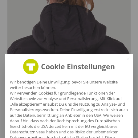
Cookie Einstellungen
Wir benötigen Deine Einwilligung, bevor Sie unsere Website
Stilvolle Kapuze
weiter besuchen können.
Wir verwenden Cookies für grundlegende Funktionen der
Website sowie zur Analyse und Personalisierung. Mit Klick auf
Die geformte Kapuze umschmeichelt sanft deinen
„Alle akzeptieren“ erlaubst Du uns die Nutzung zu Analyse- und
Nacken und bietet optimalen Schutz vor Wind und
Personalisierungszwecken. Deine Einwilligung erstreckt sich auch
auf die Datenübermittlung an Anbieter in den USA. Wir weisen
Wetter.
darauf hin, dass nach der Rechtsprechung des Europäischen
Gerichtshofs die USA derzeit kein mit der EU vergleichbares
Datenschutzniveau haben und das Risiko der unbemerkten
Datenverarbeitung durch staatliche Stellen besteht.
Diese