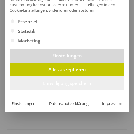
Zustimmung kannst Du jederzeit unter
Einstellungen
in den
Cookie-Einstellungen, widerrufen oder abstufen.
Es folgt eine Liste der Service-Gruppen, für die eine Ei
Essenziell
Statistik
Marketing
Einstellungen
Alles akzeptieren
Robuster Saum
Einwilligung speichern
Der elastische Saum sorgt für einen perfekten Sitz
und schützt dich zuverlässig vor Kälte.
Einstellungen
Datenschutzerklärung
Impressum