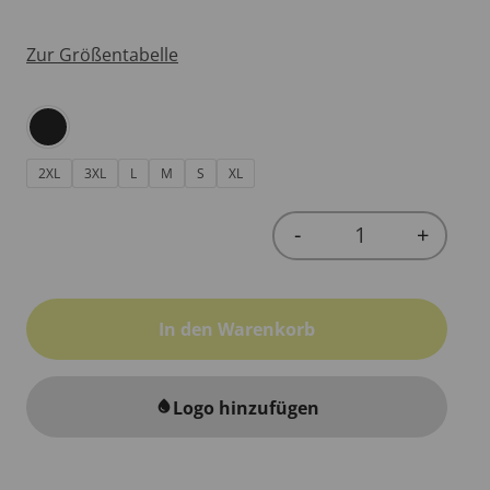
Zur Größentabelle
2XL
3XL
L
M
S
XL
-
+
Quantity
In den Warenkorb
Logo hinzufügen
water_drop