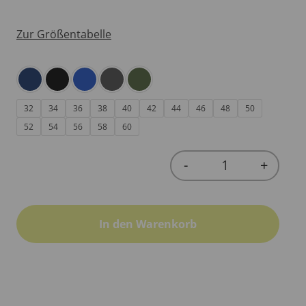
Zur Größentabelle
32
34
36
38
40
42
44
46
48
50
52
54
56
58
60
-
+
Quantity
In den Warenkorb