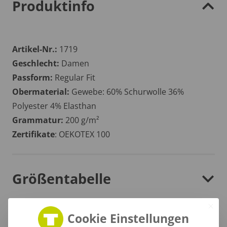
Produktinfo
Artikel-Nr.:
1719
Geschlecht:
Damen
Passform:
Regular Fit
Obermaterial:
Gewebe: 60% Schurwolle 36%
Polyester 4% Elasthan
Grammatur:
200 g/m²
Zertifikate
: OEKOTEX 100
Größentabelle
Cookie Einstellungen