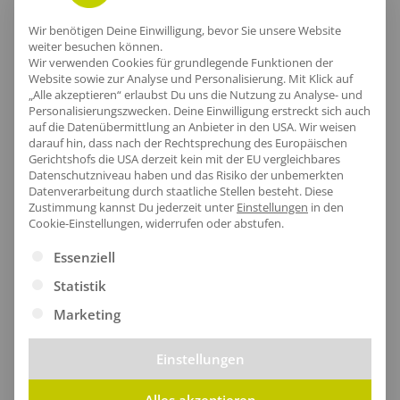
Lieferzeit
Wir benötigen Deine Einwilligung, bevor Sie unsere Website
weiter besuchen können.
Wir verwenden Cookies für grundlegende Funktionen der
Website sowie zur Analyse und Personalisierung. Mit Klick auf
„Alle akzeptieren“ erlaubst Du uns die Nutzung zu Analyse- und
[jgm-review-widget]
Personalisierungszwecken. Deine Einwilligung erstreckt sich auch
auf die Datenübermittlung an Anbieter in den USA. Wir weisen
darauf hin, dass nach der Rechtsprechung des Europäischen
Gerichtshofs die USA derzeit kein mit der EU vergleichbares
Datenschutzniveau haben und das Risiko der unbemerkten
Datenverarbeitung durch staatliche Stellen besteht.
Diese
Kundenprojekte
Zustimmung kannst Du jederzeit unter
Einstellungen
in den
Cookie-Einstellungen, widerrufen oder abstufen.
Es folgt eine Liste der Service-Gruppen, für die eine Ei
Essenziell
Kombi Produkte
Statistik
Marketing
Einstellungen
Alles akzeptieren