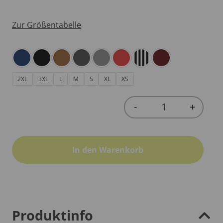
Zur Größentabelle
2XL
3XL
L
M
S
XL
XS
-
+
Quantity
In den Warenkorb
Produktinfo