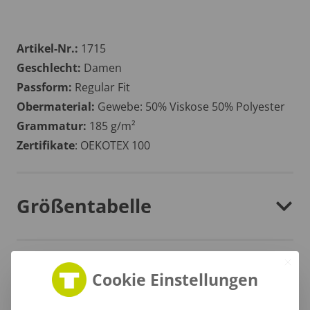
Artikel-Nr.:
1715
Geschlecht:
Damen
Passform:
Regular Fit
Obermaterial:
Gewebe: 50% Viskose 50% Polyester
Grammatur:
185 g/m²
Zertifikate
: OEKOTEX 100
Größentabelle
Lieferzeit
Cookie Einstellungen