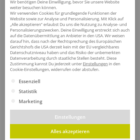
Wir benötigen Deine Einwilligung, bevor Sie unsere Website
weiter besuchen können.
Wir verwenden Cookies für grundlegende Funktionen der
[jgm-review-widget]
Website sowie zur Analyse und Personalisierung. Mit Klick auf
„Alle akzeptieren“ erlaubst Du uns die Nutzung zu Analyse- und
Personalisierungszwecken. Deine Einwilligung erstreckt sich auch
auf die Datenübermittlung an Anbieter in den USA. Wir weisen
darauf hin, dass nach der Rechtsprechung des Europäischen
Gerichtshofs die USA derzeit kein mit der EU vergleichbares
Datenschutzniveau haben und das Risiko der unbemerkten
Kundenprojekte
Datenverarbeitung durch staatliche Stellen besteht.
Diese
Zustimmung kannst Du jederzeit unter
Einstellungen
in den
Cookie-Einstellungen, widerrufen oder abstufen.
Es folgt eine Liste der Service-Gruppen, für die eine Ei
Kombi Produkte
Essenziell
Statistik
Marketing
Einstellungen
Alles akzeptieren