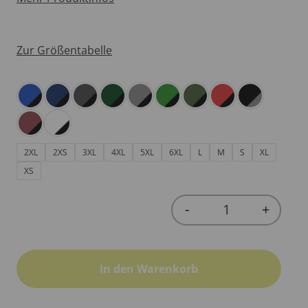
Zur Größentabelle
2XL
2XS
3XL
4XL
5XL
6XL
L
M
S
XL
XS
-
+
Quantity
In den Warenkorb