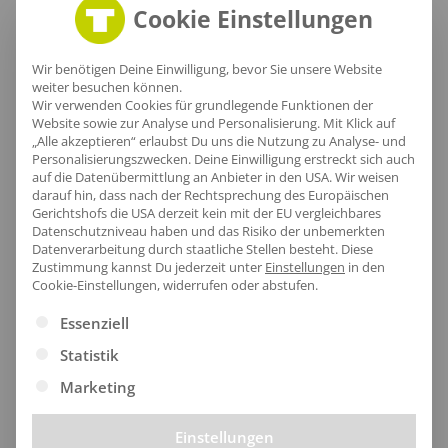
Cookie Einstellungen
Wir benötigen Deine Einwilligung, bevor Sie unsere Website
Lieferzeit
weiter besuchen können.
Wir verwenden Cookies für grundlegende Funktionen der
Website sowie zur Analyse und Personalisierung. Mit Klick auf
„Alle akzeptieren“ erlaubst Du uns die Nutzung zu Analyse- und
Personalisierungszwecken. Deine Einwilligung erstreckt sich auch
auf die Datenübermittlung an Anbieter in den USA. Wir weisen
darauf hin, dass nach der Rechtsprechung des Europäischen
[jgm-review-widget]
Gerichtshofs die USA derzeit kein mit der EU vergleichbares
Datenschutzniveau haben und das Risiko der unbemerkten
Datenverarbeitung durch staatliche Stellen besteht.
Diese
Zustimmung kannst Du jederzeit unter
Einstellungen
in den
Cookie-Einstellungen, widerrufen oder abstufen.
Es folgt eine Liste der Service-Gruppen, für die eine Ei
Kundenprojekte
Essenziell
Statistik
Marketing
Kombi Produkte
Einstellungen