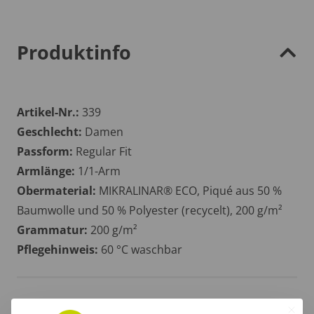
Produktinfo
Artikel-Nr.:
339
Geschlecht:
Damen
Passform:
Regular Fit
Armlänge:
1/1-Arm
Obermaterial:
MIKRALINAR® ECO, Piqué aus 50 %
Baumwolle und 50 % Polyester (recycelt), 200 g/m²
Grammatur:
200 g/m²
Pflegehinweis:
60 °C waschbar
Größentabelle