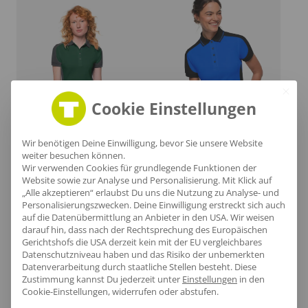
Cookie Einstellungen
Wir benötigen Deine Einwilligung, bevor Sie unsere Website
weiter besuchen können.
Wir verwenden Cookies für grundlegende Funktionen der
Hakro Damen Poloshirt Contrast MIKRALINAR®
Hakro Damen Poloshirt Contrast MIKRALINAR® ECO
Website sowie zur Analyse und Personalisierung. Mit Klick auf
ab
48,54
€
/Stk.
ab
49,94
€
/Stk.
„Alle akzeptieren“ erlaubst Du uns die Nutzung zu Analyse- und
Personalisierungszwecken. Deine Einwilligung erstreckt sich auch
auf die Datenübermittlung an Anbieter in den USA. Wir weisen
darauf hin, dass nach der Rechtsprechung des Europäischen
Gerichtshofs die USA derzeit kein mit der EU vergleichbares
Datenschutzniveau haben und das Risiko der unbemerkten
Datenverarbeitung durch staatliche Stellen besteht.
Diese
Zustimmung kannst Du jederzeit unter
Einstellungen
in den
Cookie-Einstellungen, widerrufen oder abstufen.