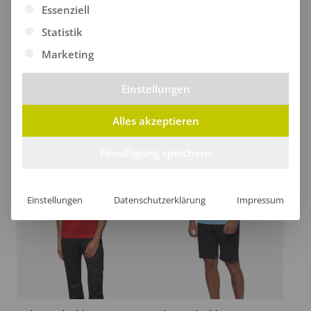
Es folgt eine Liste der Service-Gruppen, für die eine Ei
Essenziell
Statistik
Marketing
Einstellungen
Hakro Damen Poloshirt COOLMAX®
Hakro Poloshirt Contrast MIKRALINAR® ECO
ab
49,27
€
/Stk.
ab
51,26
€
/Stk.
Alles akzeptieren
Einwilligung speichern
Einstellungen
Datenschutzerklärung
Impressum