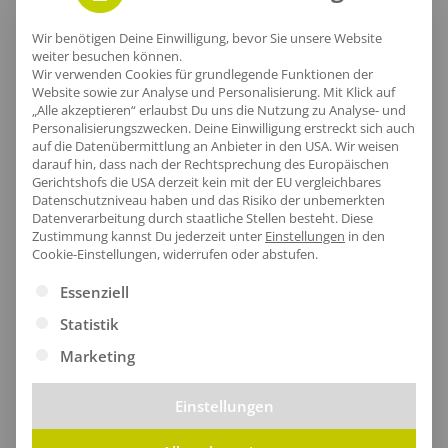
Lieferzeit
Wir benötigen Deine Einwilligung, bevor Sie unsere Website
weiter besuchen können.
Wir verwenden Cookies für grundlegende Funktionen der
Website sowie zur Analyse und Personalisierung. Mit Klick auf
„Alle akzeptieren“ erlaubst Du uns die Nutzung zu Analyse- und
Personalisierungszwecken. Deine Einwilligung erstreckt sich auch
[jgm-review-widget]
auf die Datenübermittlung an Anbieter in den USA. Wir weisen
darauf hin, dass nach der Rechtsprechung des Europäischen
Gerichtshofs die USA derzeit kein mit der EU vergleichbares
Datenschutzniveau haben und das Risiko der unbemerkten
Datenverarbeitung durch staatliche Stellen besteht.
Diese
Zustimmung kannst Du jederzeit unter
Einstellungen
in den
Cookie-Einstellungen, widerrufen oder abstufen.
Kundenprojekte
Es folgt eine Liste der Service-Gruppen, für die eine Ei
Essenziell
Statistik
Kombi Produkte
Marketing
Einstellungen