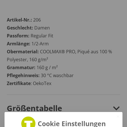
Artikel-Nr.:
206
Geschlecht:
Damen
Passform:
Regular Fit
Armlänge:
1/2-Arm
Obermaterial:
COOLMAX® PRO, Piqué aus 100 %
Polyester, 160 g/m²
Grammatur:
160 g / m²
Pflegehinweis:
30 °C waschbar
Zertifikate
: OekoTex
Größentabelle
Cookie Einstellungen