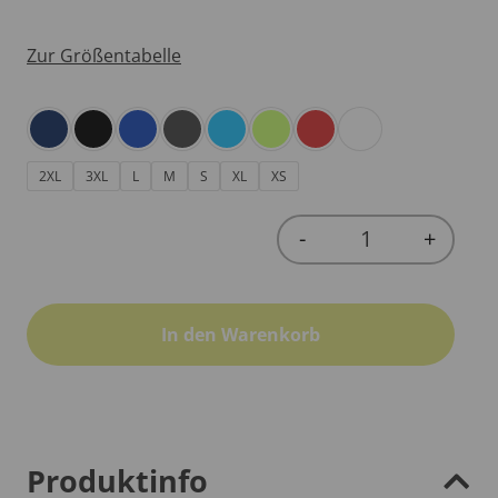
Zur Größentabelle
2XL
3XL
L
M
S
XL
XS
-
+
Quantity
In den Warenkorb
Produktinfo