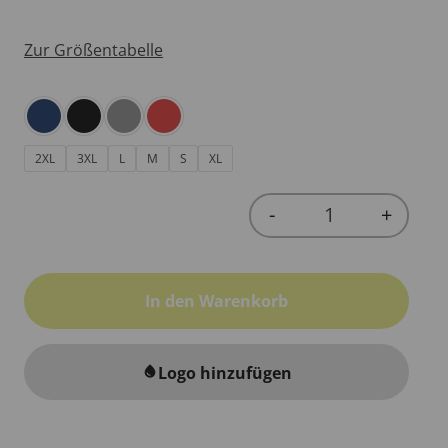
Zur Größentabelle
2XL
3XL
L
M
S
XL
-
+
Quantity
In den Warenkorb
Logo hinzufügen
water_drop