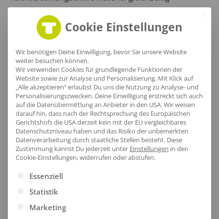
wasserabweisenden Schutz bietet.
Cookie Einstellungen
Wir benötigen Deine Einwilligung, bevor Sie unsere Website
weiter besuchen können.
Wir verwenden Cookies für grundlegende Funktionen der
Website sowie zur Analyse und Personalisierung. Mit Klick auf
„Alle akzeptieren“ erlaubst Du uns die Nutzung zu Analyse- und
Personalisierungszwecken. Deine Einwilligung erstreckt sich auch
auf die Datenübermittlung an Anbieter in den USA. Wir weisen
darauf hin, dass nach der Rechtsprechung des Europäischen
Gerichtshofs die USA derzeit kein mit der EU vergleichbares
Datenschutzniveau haben und das Risiko der unbemerkten
Datenverarbeitung durch staatliche Stellen besteht.
Diese
Zustimmung kannst Du jederzeit unter
Einstellungen
in den
Cookie-Einstellungen, widerrufen oder abstufen.
Es folgt eine Liste der Service-Gruppen, für die eine Ei
Robuster Saum
Essenziell
Statistik
Der hochwertige untere Saum der Steppweste
Marketing
überzeugt durch seine stilvolle Verarbeitung und