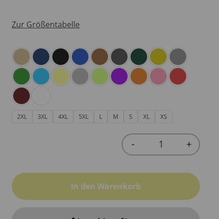
Zur Größentabelle
2XL
3XL
4XL
5XL
L
M
S
XL
XS
-
+
Quantity
In den Warenkorb