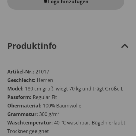
Logo hinzufügen
water_drop
Produktinfo
Artikel-Nr.:
21017
Geschlecht:
Herren
Model:
180 cm groß, wiegt 70 kg und trägt Größe L
Passform:
Regular Fit
Obermaterial:
100% Baumwolle
Grammatur:
300 g/m²
Waschtemperatur:
40 °C waschbar, Bügeln erlaubt,
Trockner geeignet