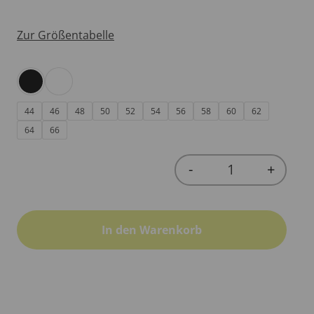
Zur Größentabelle
44
46
48
50
52
54
56
58
60
62
64
66
-
+
Quantity
In den Warenkorb