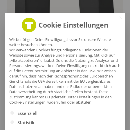
Cookie Einstellungen
Wir benötigen Deine Einwilligung, bevor Sie unsere Website
weiter besuchen können.
Wir verwenden Cookies für grundlegende Funktionen der
Website sowie zur Analyse und Personalisierung. Mit Klick auf
„Alle akzeptieren“ erlaubst Du uns die Nutzung zu Analyse- und
Personalisierungszwecken. Deine Einwilligung erstreckt sich auch
auf die Datenübermittlung an Anbieter in den USA. Wir weisen
Stilvoller Saum
darauf hin, dass nach der Rechtsprechung des Europäischen
Gerichtshofs die USA derzeit kein mit der EU vergleichbares
Datenschutzniveau haben und das Risiko der unbemerkten
Der Beinabschluss dieser Hose verbindet
Datenverarbeitung durch staatliche Stellen besteht.
Diese
Funktionalität mit Stil und sorgt für optimale
Zustimmung kannst Du jederzeit unter
Einstellungen
in den
Cookie-Einstellungen, widerrufen oder abstufen.
Bewegungsfreiheit.
Es folgt eine Liste der Service-Gruppen, für die eine Ei
Essenziell
Statistik