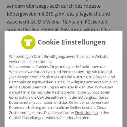
sondern überzeugt auch durch das robuste
Köpergewebe mit 215 g/m², das pflegeleicht und
waschecht ist. Die Wiener Nähte am Rückenteil
sorgen für eine optimale Passform, während die
Industriewäschetauglichkeit die Pflege erleichtert.
Cookie Einstellungen
Wir benötigen Deine Einwilligung, bevor Sie unsere Website
weiter besuchen können.
Wir verwenden Cookies für grundlegende Funktionen der
Website sowie zur Analyse und Personalisierung. Mit Klick auf
„Alle akzeptieren“ erlaubst Du uns die Nutzung zu Analyse- und
Personalisierungszwecken. Deine Einwilligung erstreckt sich auch
auf die Datenübermittlung an Anbieter in den USA. Wir weisen
darauf hin, dass nach der Rechtsprechung des Europäischen
Gerichtshofs die USA derzeit kein mit der EU vergleichbares
Datenschutzniveau haben und das Risiko der unbemerkten
Datenverarbeitung durch staatliche Stellen besteht.
Diese
Zustimmung kannst Du jederzeit unter
Einstellungen
in den
Cookie-Einstellungen, widerrufen oder abstufen.
Es folgt eine Liste der Service-Gruppen, für die eine Ei