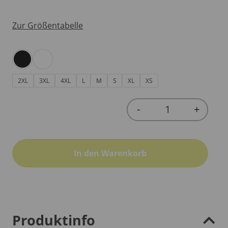
Zur Größentabelle
2XL
3XL
4XL
L
M
S
XL
XS
-
+
Quantity
In den Warenkorb
Produktinfo