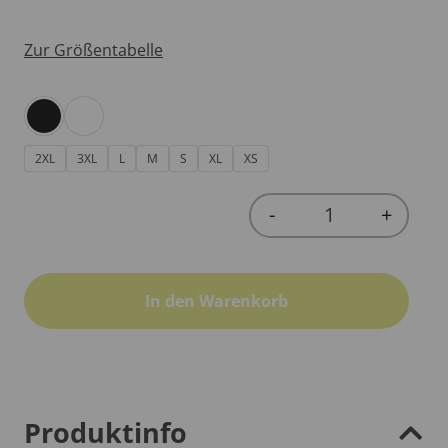
Zur Größentabelle
2XL
3XL
L
M
S
XL
XS
-
+
Quantity
In den Warenkorb
Produktinfo