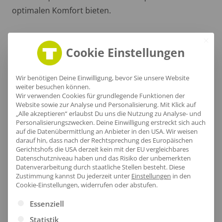
optimalen Komfort bieten.
Cookie Einstellungen
Wir benötigen Deine Einwilligung, bevor Sie unsere Website
weiter besuchen können.
Wir verwenden Cookies für grundlegende Funktionen der
Website sowie zur Analyse und Personalisierung. Mit Klick auf
„Alle akzeptieren“ erlaubst Du uns die Nutzung zu Analyse- und
Personalisierungszwecken. Deine Einwilligung erstreckt sich auch
auf die Datenübermittlung an Anbieter in den USA. Wir weisen
darauf hin, dass nach der Rechtsprechung des Europäischen
Gerichtshofs die USA derzeit kein mit der EU vergleichbares
Datenschutzniveau haben und das Risiko der unbemerkten
Datenverarbeitung durch staatliche Stellen besteht.
Diese
Zustimmung kannst Du jederzeit unter
Einstellungen
in den
Praktischer Abschluss
Cookie-Einstellungen, widerrufen oder abstufen.
Es folgt eine Liste der Service-Gruppen, für die eine Ei
Der untere Saum dieser klassischen Kochjacke bietet
Essenziell
nicht nur einen eleganten Look, sondern besteht
Statistik