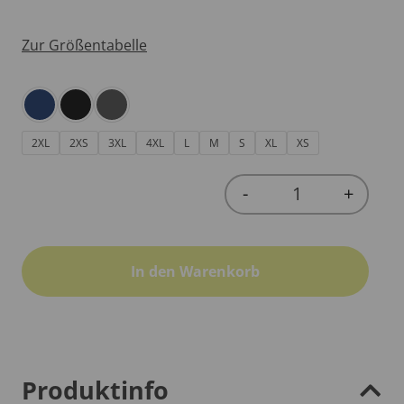
Zur Größentabelle
2XL
2XS
3XL
4XL
L
M
S
XL
XS
-
+
Quantity
In den Warenkorb
Produktinfo