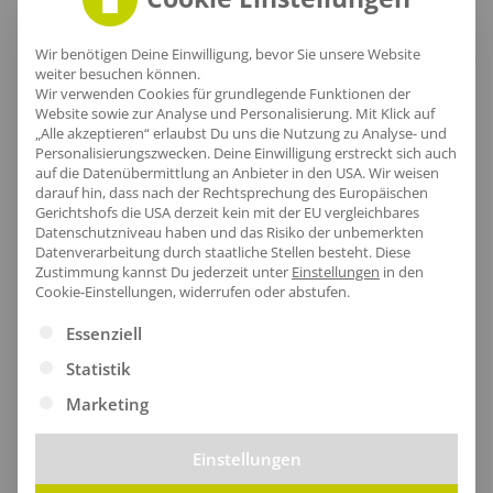
Wir benötigen Deine Einwilligung, bevor Sie unsere Website
weiter besuchen können.
Wir verwenden Cookies für grundlegende Funktionen der
Website sowie zur Analyse und Personalisierung. Mit Klick auf
„Alle akzeptieren“ erlaubst Du uns die Nutzung zu Analyse- und
Personalisierungszwecken. Deine Einwilligung erstreckt sich auch
auf die Datenübermittlung an Anbieter in den USA. Wir weisen
darauf hin, dass nach der Rechtsprechung des Europäischen
Gerichtshofs die USA derzeit kein mit der EU vergleichbares
Datenschutzniveau haben und das Risiko der unbemerkten
Datenverarbeitung durch staatliche Stellen besteht.
Diese
Elastischer Saum
Zustimmung kannst Du jederzeit unter
Einstellungen
in den
Cookie-Einstellungen, widerrufen oder abstufen.
Der untere Saum des Pullunders vereint Stil und
Es folgt eine Liste der Service-Gruppen, für die eine Ei
Essenziell
Funktionalität. Der pflegeleichte Schnitt und die
Statistik
Formbeständigkeit durch Elasthan machen ihn zum
Marketing
perfekten Begleiter für jeden Anlass.
Einstellungen