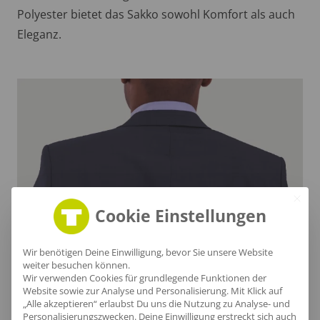
Polyester bietet das Sakko sowohl Komfort als auch
Eleganz.
Cookie Einstellungen
Wir benötigen Deine Einwilligung, bevor Sie unsere Website
weiter besuchen können.
Stilvoller Nackenbereich
Wir verwenden Cookies für grundlegende Funktionen der
Website sowie zur Analyse und Personalisierung. Mit Klick auf
„Alle akzeptieren“ erlaubst Du uns die Nutzung zu Analyse- und
Der Nackenbereich dieser Anzugjacke strahlt
Personalisierungszwecken. Deine Einwilligung erstreckt sich auch