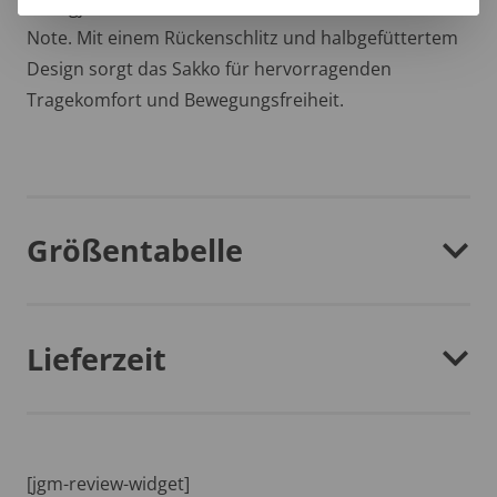
Anzugjacke verleiht deinem Look eine raffinierte
Note. Mit einem Rückenschlitz und halbgefüttertem
Design sorgt das Sakko für hervorragenden
Tragekomfort und Bewegungsfreiheit.
Größentabelle
Lieferzeit
[jgm-review-widget]