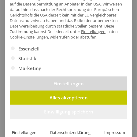
zeitlose Eleganz aus und sorgt für einen perfekten
auf die Datenübermittlung an Anbieter in den USA. Wir weisen
darauf hin, dass nach der Rechtsprechung des Europäischen
Sitz.
Gerichtshofs die USA derzeit kein mit der EU vergleichbares
Datenschutzniveau haben und das Risiko der unbemerkten
Datenverarbeitung durch staatliche Stellen besteht.
Diese
Zustimmung kannst Du jederzeit unter
Einstellungen
in den
Cookie-Einstellungen, widerrufen oder abstufen.
Es folgt eine Liste der Service-Gruppen, für die eine Ei
Essenziell
Statistik
Marketing
Einstellungen
Alles akzeptieren
Einwilligung speichern
Bequemer Saum
Der charmante untere Saum dieser modernen
Einstellungen
Datenschutzerklärung
Impressum