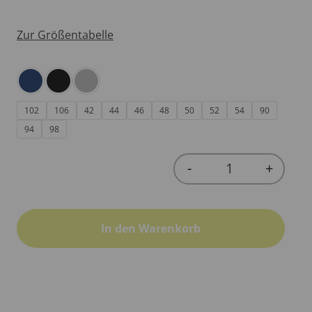
Zur Größentabelle
102
106
42
44
46
48
50
52
54
90
94
98
-
+
Quantity
In den Warenkorb