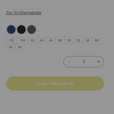
Zur Größentabelle
102
106
42
44
46
48
50
52
54
90
94
98
-
+
Quantity
In den Warenkorb