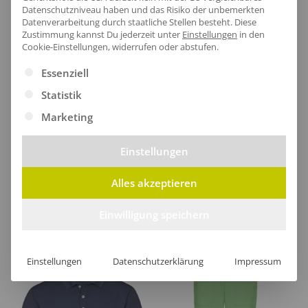
Lieferzeit
Datenschutzniveau haben und das Risiko der unbemerkten
Datenverarbeitung durch staatliche Stellen besteht.
Diese
Zustimmung kannst Du jederzeit unter
Einstellungen
in den
Cookie-Einstellungen, widerrufen oder abstufen.
Es folgt eine Liste der Service-Gruppen, für die eine Ei
Essenziell
[jgm-review-widget]
Statistik
Marketing
Einstellungen
Kundenprojekte
Alles akzeptieren
Kombi Produkte
Einwilligung speichern
Einstellungen
Datenschutzerklärung
Impressum