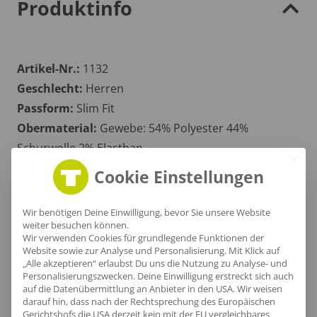
Produktinfo
Artikel-Nr.:
1132
Geschlecht:
Herren
Passform:
Slim Fit
Obermaterial:
Gewebe: 54% Polyester 44%
Schurwolle 2% Elasthan
Grammatur:
235 g/m²
Cookie Einstellungen
Zertifikate
: OEKOTEX 100
Wir benötigen Deine Einwilligung, bevor Sie unsere Website
weiter besuchen können.
Wir verwenden Cookies für grundlegende Funktionen der
Größentabelle
Website sowie zur Analyse und Personalisierung. Mit Klick auf
„Alle akzeptieren“ erlaubst Du uns die Nutzung zu Analyse- und
Personalisierungszwecken. Deine Einwilligung erstreckt sich auch
auf die Datenübermittlung an Anbieter in den USA. Wir weisen
darauf hin, dass nach der Rechtsprechung des Europäischen
Gerichtshofs die USA derzeit kein mit der EU vergleichbares