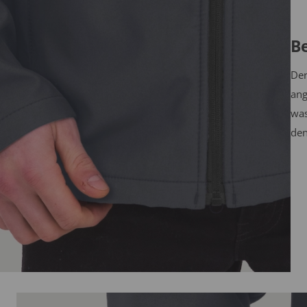
B
Der
ang
was
den