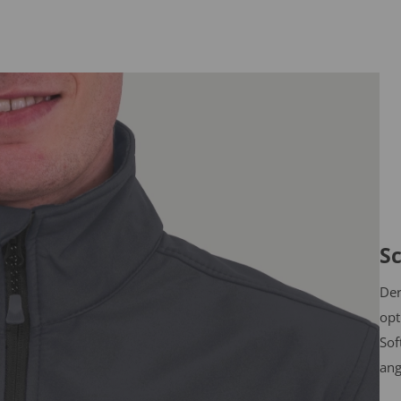
S
Der
opt
Sof
ang