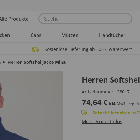
Products
Alle Produkte
search
acken
Caps
Mützen
Handtücher
Kostenlose Lieferung ab 500 € Warenwert
n
Herren Softshelljacke Mina
Herren Softshel
Artikelnummer:
38017
74,64
€
Inkl. MwSt.
zzgl. 
Sofort Lieferbar in
Mehr Produktinfos