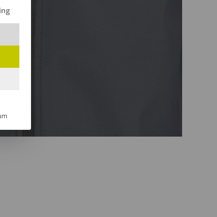
ilt werden kann. Die erste Service-Gruppe ist essenziell und kann 
ing
um