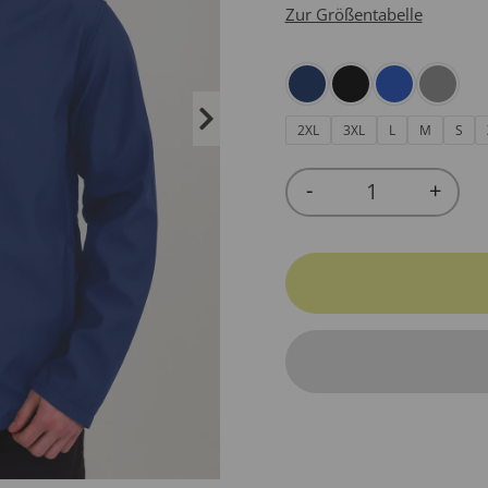
Zur Größentabelle
2XL
3XL
L
M
S
-
+
Quantity