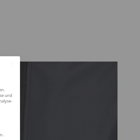
en.
yse und
nalyse-
n.