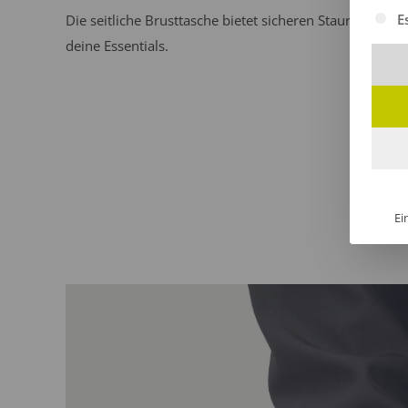
Es fol
E
Die seitliche Brusttasche bietet sicheren Stauraum für
deine Essentials.
Ei