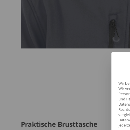
Wir be
Wir ve
Person
und Pe
Datenü
Rechts
vergle
Datenv
Praktische Brusttasche
jederz