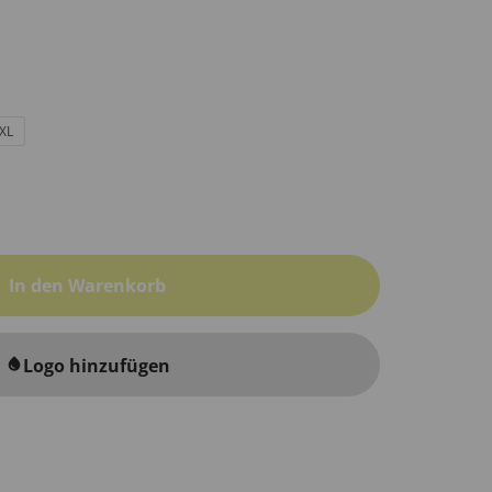
XL
In den Warenkorb
Logo hinzufügen
water_drop