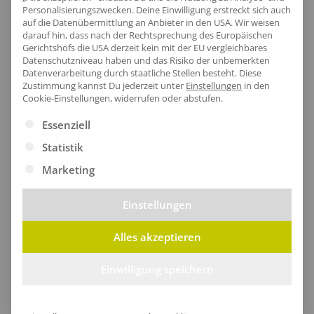
Personalisierungszwecken. Deine Einwilligung erstreckt sich auch
angenehmes Tragegefühl und wird durch das
auf die Datenübermittlung an Anbieter in den USA. Wir weisen
hochwertige Nackenband aus ringgesponnener
darauf hin, dass nach der Rechtsprechung des Europäischen
Gerichtshofs die USA derzeit kein mit der EU vergleichbares
Baumwolle perfekt ergänzt.
Datenschutzniveau haben und das Risiko der unbemerkten
Datenverarbeitung durch staatliche Stellen besteht.
Diese
Zustimmung kannst Du jederzeit unter
Einstellungen
in den
Cookie-Einstellungen, widerrufen oder abstufen.
Es folgt eine Liste der Service-Gruppen, für die eine Ei
Essenziell
Statistik
Marketing
Einstellungen
Alles akzeptieren
Einwilligung speichern
Eleganter Saum