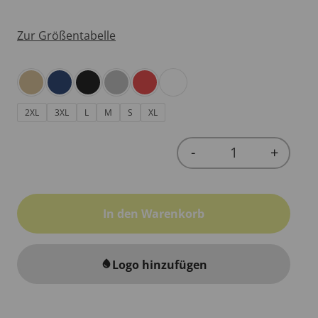
Zur Größentabelle
2XL
3XL
L
M
S
XL
-
+
Quantity
In den Warenkorb
Logo hinzufügen
water_drop