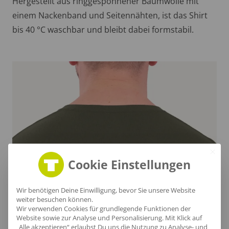
Hergestellt aus ringgesponnener Baumwolle mit
einem Nackenband und Seitennähten, ist das Shirt
bis 40 °C waschbar und bleibt dabei formstabil.
Cookie Einstellungen
Wir benötigen Deine Einwilligung, bevor Sie unsere Website
weiter besuchen können.
Eleganter Nackenbereich
Wir verwenden Cookies für grundlegende Funktionen der
Website sowie zur Analyse und Personalisierung. Mit Klick auf
Der Nackenbereich des T-Shirts sorgt für ein
„Alle akzeptieren“ erlaubst Du uns die Nutzung zu Analyse- und