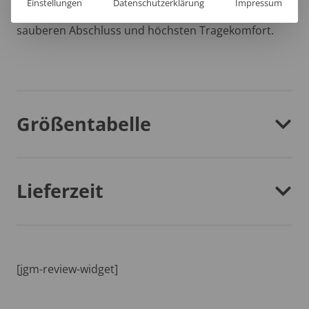
Einstellungen
Datenschutzerklärung
Impressum
Der untere Saum dieses T-Shirts sorgt für einen
sauberen Abschluss und höchsten Tragekomfort.
Größentabelle
Lieferzeit
[jgm-review-widget]