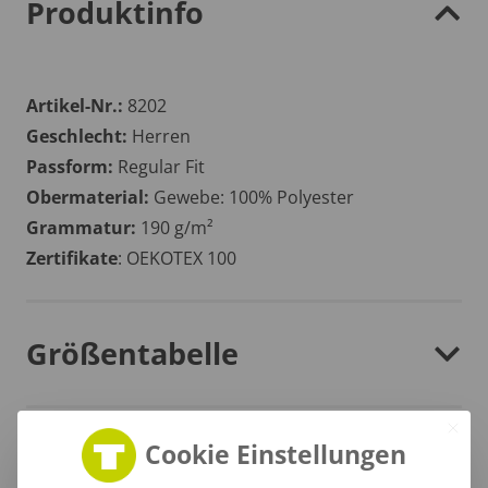
Produktinfo
Artikel-Nr.:
8202
Geschlecht:
Herren
Passform:
Regular Fit
Obermaterial:
Gewebe: 100% Polyester
Grammatur:
190 g/m²
Zertifikate
: OEKOTEX 100
Größentabelle
Cookie Einstellungen
Lieferzeit