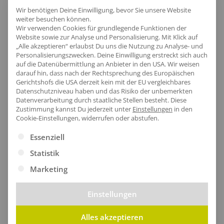
Wir benötigen Deine Einwilligung, bevor Sie unsere Website
weiter besuchen können.
Wir verwenden Cookies für grundlegende Funktionen der
Website sowie zur Analyse und Personalisierung. Mit Klick auf
[jgm-review-widget]
„Alle akzeptieren“ erlaubst Du uns die Nutzung zu Analyse- und
Personalisierungszwecken. Deine Einwilligung erstreckt sich auch
auf die Datenübermittlung an Anbieter in den USA. Wir weisen
darauf hin, dass nach der Rechtsprechung des Europäischen
Gerichtshofs die USA derzeit kein mit der EU vergleichbares
Datenschutzniveau haben und das Risiko der unbemerkten
Datenverarbeitung durch staatliche Stellen besteht.
Diese
Kundenprojekte
Zustimmung kannst Du jederzeit unter
Einstellungen
in den
Cookie-Einstellungen, widerrufen oder abstufen.
Es folgt eine Liste der Service-Gruppen, für die eine Ei
Essenziell
Kombi Produkte
Statistik
Marketing
Einstellungen
Alles akzeptieren