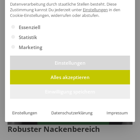
robuste Softshell-Material dich gleichzeitig wind- und
Datenverarbeitung durch staatliche Stellen besteht.
Diese
Zustimmung kannst Du jederzeit unter
Einstellungen
in den
wasserabweisend schützt für ein sicheres Gefühl bei
Cookie-Einstellungen, widerrufen oder abstufen.
jedem Abenteuer.
Es folgt eine Liste der Service-Gruppen, für die eine Ei
Essenziell
Statistik
Marketing
Einstellungen
Alles akzeptieren
Einwilligung speichern
Einstellungen
Datenschutzerklärung
Impressum
Robuster Nackenbereich