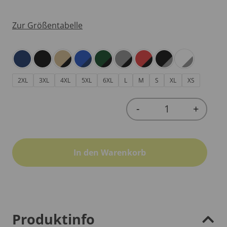
Zur Größentabelle
2XL
3XL
4XL
5XL
6XL
L
M
S
XL
XS
-
+
Quantity
In den Warenkorb
Produktinfo