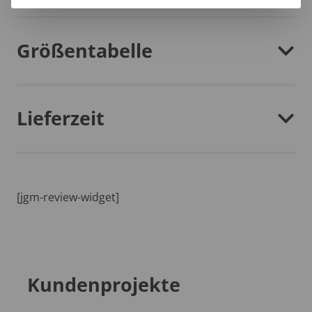
Größentabelle
Lieferzeit
[jgm-review-widget]
Kundenprojekte