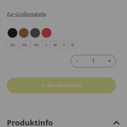
Zur Größentabelle
2XL
3XL
4XL
L
M
S
XL
-
+
Quantity
In den Warenkorb
Produktinfo