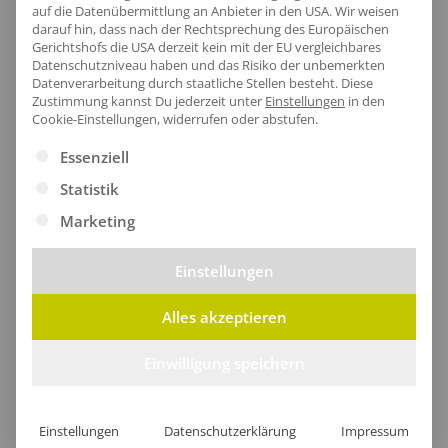
auf die Datenübermittlung an Anbieter in den USA. Wir weisen
darauf hin, dass nach der Rechtsprechung des Europäischen
Gerichtshofs die USA derzeit kein mit der EU vergleichbares
Datenschutzniveau haben und das Risiko der unbemerkten
Datenverarbeitung durch staatliche Stellen besteht.
Diese
Zustimmung kannst Du jederzeit unter
Einstellungen
in den
Cookie-Einstellungen, widerrufen oder abstufen.
Es folgt eine Liste der Service-Gruppen, für die eine Ei
Essenziell
Statistik
Marketing
Einstellungen
Angenehmer Nackenbereich
Alles akzeptieren
Der sanft abfallende Nackenbereich sorgt für ein
Einwilligung speichern
angenehmes Tragegefühl ohne Kratzen.
Einstellungen
Datenschutzerklärung
Impressum