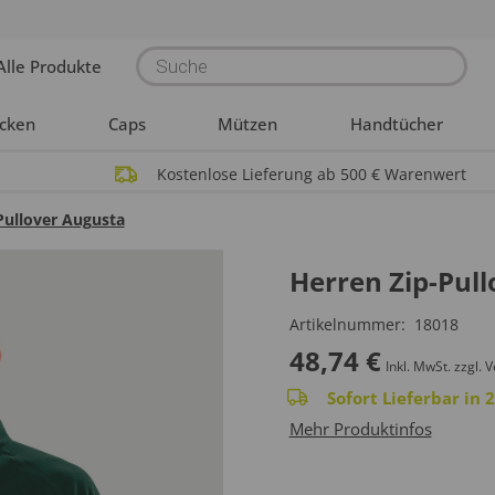
Products
Alle Produkte
search
acken
Caps
Mützen
Handtücher
Kostenlose Lieferung ab 500 € Warenwert
Pullover Augusta
Herren Zip-Pul
Artikelnummer:
18018
48,74
€
Inkl. MwSt.
zzgl. 
Sofort Lieferbar in
Mehr Produktinfos