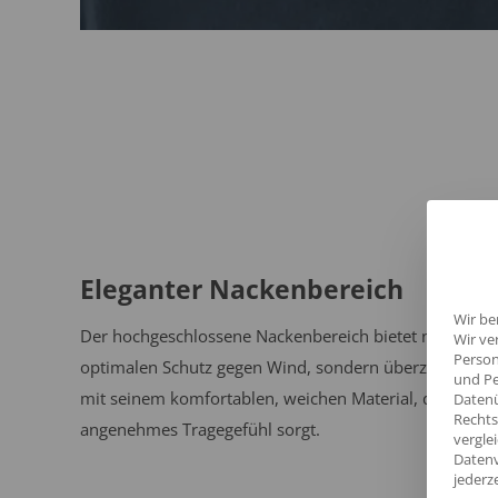
Eleganter Nackenbereich
Wir be
Der hochgeschlossene Nackenbereich bietet nicht nur
Wir ve
Person
optimalen Schutz gegen Wind, sondern überzeugt auc
und Pe
mit seinem komfortablen, weichen Material, das für ei
Datenü
Rechts
angenehmes Tragegefühl sorgt.
vergle
Datenv
jederz