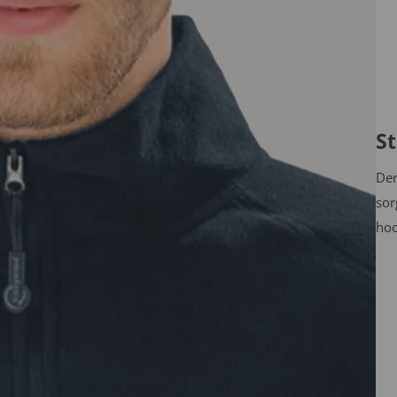
St
Der
sor
hoc