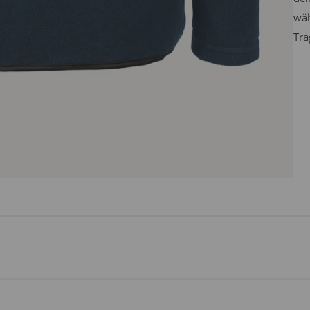
wäh
Tra