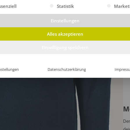
gt eine Liste der Service-Gruppen, für die eine Einwilligung erte
ssenziell
Statistik
Market
Einstellungen
Alles akzeptieren
Einwilligung speichern
nstellungen
Datenschutzerklärung
Impress
M
Der
dei