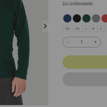
Zur Größentabelle
2XL
3XL
L
M
S
-
+
Quantity