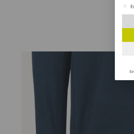
Es fol
E
Ei