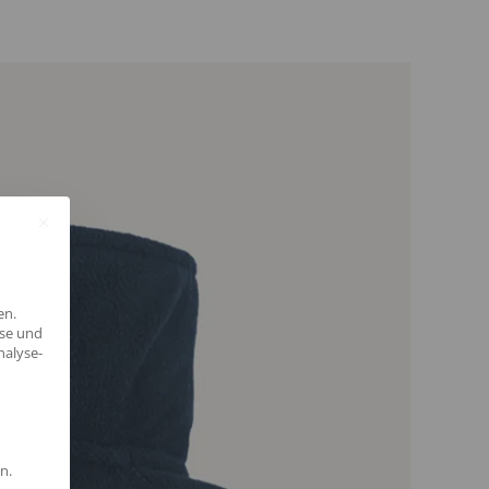
en.
yse und
nalyse-
n.