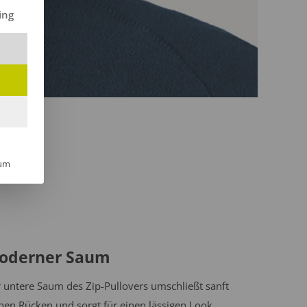
ilt werden kann. Die erste Service-Gruppe ist essenziell und kann 
ing
um
oderner Saum
 untere Saum des Zip-Pullovers umschließt sanft
nen Rücken und sorgt für einen lässigen Look,