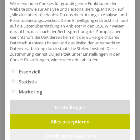
Wir verwenden Cookies für grundlegende Funktionen der
Website sowie zur Analyse und Personalisierung. Mit Klick auf
„Alle akzeptieren“ erlaubst Du uns die Nutzung zu Analyse- und
Personalisierungszwecken. Deine Einwilligung erstreckt sich auch
Artikel-Nr.:
NE81003
auf die Datenübermittlung an Anbieter in den USA. Wir weisen
Geschlecht:
Damen
darauf hin, dass nach der Rechtsprechung des Europäischen
Gerichtshofs die USA derzeit kein mit der EU vergleichbares
Armlänge:
Kurzarm
Datenschutzniveau haben und das Risiko der unbemerkten
Obermaterial:
100% Baumwolle
Datenverarbeitung durch staatliche Stellen besteht.
Diese
Zustimmung kannst Du jederzeit unter
Einstellungen
in den
Grammatur:
155 g/m²
Cookie-Einstellungen, widerrufen oder abstufen.
Pflegehinweis:
40 °C waschbar|Bügeln
Es folgt eine Liste der Service-Gruppen, für die eine Ei
Essenziell
erlaubt|Trockner geeignet
Statistik
Zertifikate
: Bio-Baumwolle|EU Ecolabel|Faire
Arbeitsbedingungen|Fairtrade-zertifizierte
Marketing
Baumwolle|Oeko-Tex 100|SA8000
Einstellungen
Alles akzeptieren
Größentabelle
Einwilligung speichern