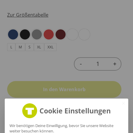
Zur Größentabelle
L
M
S
XL
XXL
-
+
Quantity
In den Warenkorb
Cookie Einstellungen
Produktinfo
Wir benötigen Deine Einwilligung, bevor Sie unsere Website
weiter besuchen können.