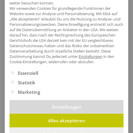
weiter besuchen können.
Neutral Ladies´ Roll Up Sleeve T-Shirt
Neutral Ladies´ Roundneck T-Shirt
Wir verwenden Cookies für grundlegende Funktionen der
ab
41,00
€
/Stk.
ab
37,34
€
/Stk.
Website sowie zur Analyse und Personalisierung. Mit Klick auf
„Alle akzeptieren“ erlaubst Du uns die Nutzung zu Analyse- und
Personalisierungszwecken. Deine Einwilligung erstreckt sich auch
auf die Datenübermittlung an Anbieter in den USA. Wir weisen
darauf hin, dass nach der Rechtsprechung des Europäischen
Gerichtshofs die USA derzeit kein mit der EU vergleichbares
Datenschutzniveau haben und das Risiko der unbemerkten
Datenverarbeitung durch staatliche Stellen besteht.
Diese
Zustimmung kannst Du jederzeit unter
Einstellungen
in den
Cookie-Einstellungen, widerrufen oder abstufen.
Es folgt eine Liste der Service-Gruppen, für die eine Ei
Essenziell
Statistik
Marketing
Neutral Ladies´ Tank Top
Neutral Ladies´ Three Quarter Sleeve T-Shirt
ab
34,65
€
/Stk.
ab
37,50
€
/Stk.
Einstellungen
Alles akzeptieren