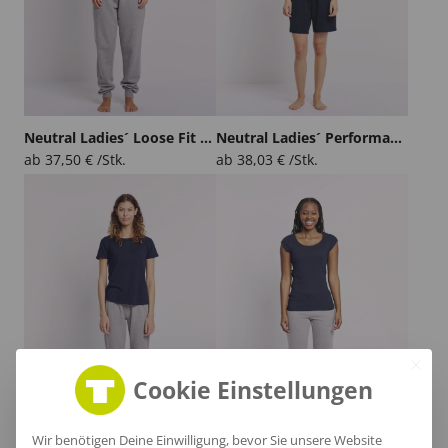
Neutral Ladies´ Loose Fit T-Shirt
Neutral Ladies´ Performance T-Shirt
ab
37,50
€
/Stk.
ab
38,03
€
/Stk.
Cookie Einstellungen
Wir benötigen Deine Einwilligung, bevor Sie unsere Website