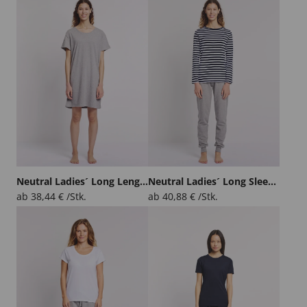
Neutral Ladies´ Long Length T-Shirt
Neutral Ladies´ Long Sleeve T-Shirt
ab
38,44
€
/Stk.
ab
40,88
€
/Stk.