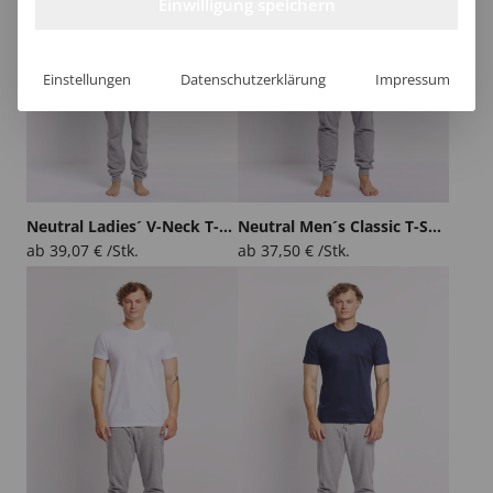
Einwilligung speichern
Einstellungen
Datenschutzerklärung
Impressum
Neutral Ladies´ V-Neck T-Shirt
Neutral Men´s Classic T-Shirt
ab
39,07
€
/Stk.
ab
37,50
€
/Stk.