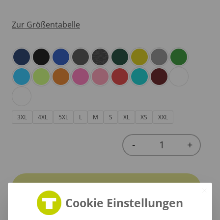
Zur Größentabelle
3XL
4XL
5XL
L
M
S
XL
XS
XXL
-
+
Quantity
In den Warenkorb
Cookie Einstellungen