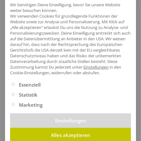
Wir benötigen Deine Einwilligung, bevor Sie unsere Website
weiter besuchen können.
Wir verwenden Cookies für grundlegende Funktionen der
Produktinfo
Website sowie zur Analyse und Personalisierung. Mit Klick auf
„Alle akzeptieren“ erlaubst Du uns die Nutzung zu Analyse- und
Personalisierungszwecken. Deine Einwilligung erstreckt sich auch
auf die Datenübermittlung an Anbieter in den USA. Wir weisen
darauf hin, dass nach der Rechtsprechung des Europäischen
Artikel-Nr.:
NE61050
Gerichtshofs die USA derzeit kein mit der EU vergleichbares
Geschlecht:
Herren
Datenschutzniveau haben und das Risiko der unbemerkten
Datenverarbeitung durch staatliche Stellen besteht.
Diese
Armlänge:
Langarm
Zustimmung kannst Du jederzeit unter
Einstellungen
in den
Cookie-Einstellungen, widerrufen oder abstufen.
Obermaterial:
100% Baumwolle
Grammatur:
155 g/m²
Es folgt eine Liste der Service-Gruppen, für die eine Ei
Essenziell
Pflegehinweis:
40 °C waschbar|Bügeln
Statistik
erlaubt|Trockner geeignet
Marketing
Zertifikate
: Bio-Baumwolle|EU Ecolabel|Faire
Arbeitsbedingungen|Fairtrade-zertifizierte
Einstellungen
Baumwolle|Oeko-Tex 100|SA8000
Alles akzeptieren