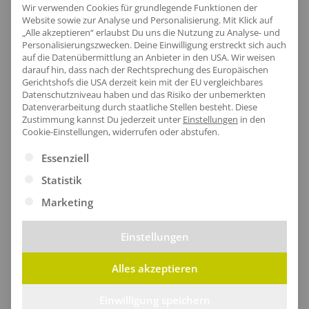
Wir verwenden Cookies für grundlegende Funktionen der
Website sowie zur Analyse und Personalisierung. Mit Klick auf
„Alle akzeptieren“ erlaubst Du uns die Nutzung zu Analyse- und
Personalisierungszwecken. Deine Einwilligung erstreckt sich auch
Artikel-Nr.:
NE61005
auf die Datenübermittlung an Anbieter in den USA. Wir weisen
Geschlecht:
Herren
darauf hin, dass nach der Rechtsprechung des Europäischen
Gerichtshofs die USA derzeit kein mit der EU vergleichbares
Armlänge:
Kurzarm
Datenschutzniveau haben und das Risiko der unbemerkten
Obermaterial:
100% Baumwolle
Datenverarbeitung durch staatliche Stellen besteht.
Diese
Zustimmung kannst Du jederzeit unter
Einstellungen
in den
Grammatur:
155 g/m²
Cookie-Einstellungen, widerrufen oder abstufen.
Pflegehinweis:
40 °C waschbar|Bügeln
Es folgt eine Liste der Service-Gruppen, für die eine Ei
Essenziell
erlaubt|Trockner geeignet
Statistik
Zertifikate
: Oeko-Tex 100|SA8000|Faire
Arbeitsbedingungen|EU Ecolabel|Fairtrade-
Marketing
zertifizierte Baumwolle|Bio-Baumwolle
Einstellungen
Alles akzeptieren
Größentabelle
Einwilligung speichern