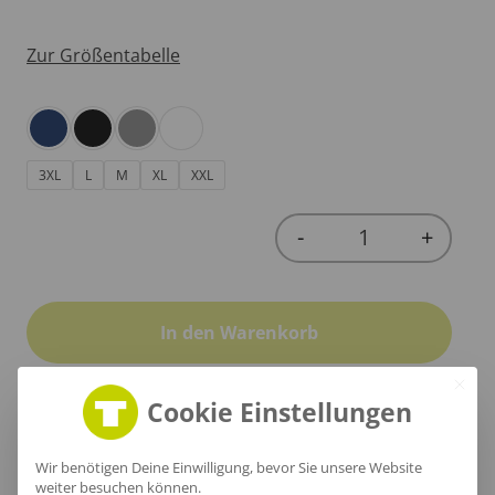
Zur Größentabelle
3XL
L
M
XL
XXL
-
+
Quantity
In den Warenkorb
Cookie Einstellungen
Produktinfo
Wir benötigen Deine Einwilligung, bevor Sie unsere Website
weiter besuchen können.