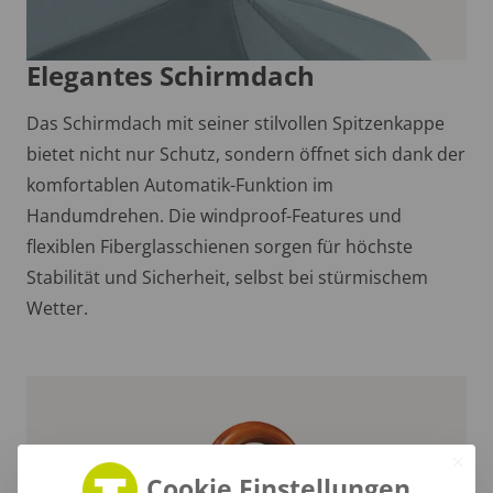
Elegantes Schirmdach
Das Schirmdach mit seiner stilvollen Spitzenkappe
bietet nicht nur Schutz, sondern öffnet sich dank der
komfortablen Automatik-Funktion im
Handumdrehen. Die windproof-Features und
flexiblen Fiberglasschienen sorgen für höchste
Stabilität und Sicherheit, selbst bei stürmischem
Wetter.
Cookie Einstellungen