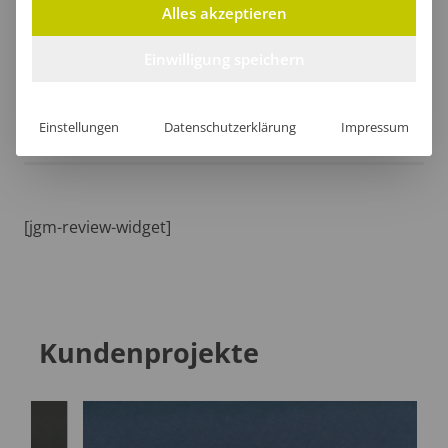
Größentabelle
Alles akzeptieren
Einwilligung speichern
Lieferzeit
Einstellungen
Datenschutzerklärung
Impressum
[jgm-review-widget]
Kundenprojekte