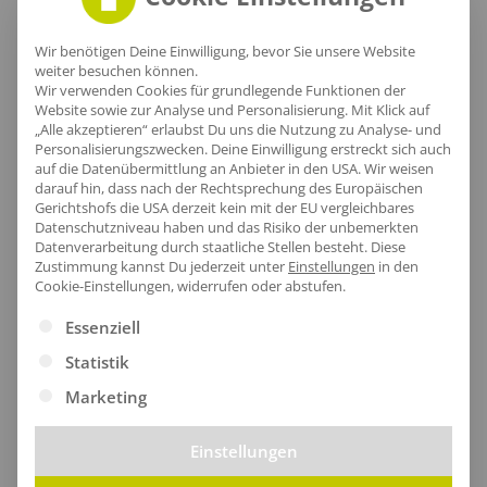
Wir benötigen Deine Einwilligung, bevor Sie unsere Website
weiter besuchen können.
Wir verwenden Cookies für grundlegende Funktionen der
Website sowie zur Analyse und Personalisierung. Mit Klick auf
„Alle akzeptieren“ erlaubst Du uns die Nutzung zu Analyse- und
Personalisierungszwecken. Deine Einwilligung erstreckt sich auch
auf die Datenübermittlung an Anbieter in den USA. Wir weisen
Eleganter Griff
darauf hin, dass nach der Rechtsprechung des Europäischen
Gerichtshofs die USA derzeit kein mit der EU vergleichbares
Datenschutzniveau haben und das Risiko der unbemerkten
Erlebe den Komfort der Automatik-Funktion, die dir
Datenverarbeitung durch staatliche Stellen besteht.
Diese
ein schnelles Öffnen des Schirms ermöglicht. Der
Zustimmung kannst Du jederzeit unter
Einstellungen
in den
Cookie-Einstellungen, widerrufen oder abstufen.
edle Griff aus Echtholz und der laserfähige Griffring
Es folgt eine Liste der Service-Gruppen, für die eine Ei
bieten nicht nur eine stilvolle Note, sondern auch
Essenziell
eine verbesserte Handhabung.
Statistik
Marketing
Einstellungen