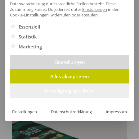
Datenverarbeitung durch staatliche Stellen besteht.
Diese
Zustimmung kannst Du jederzeit unter
Einstellungen
in den
Cookie-Einstellungen, widerrufen oder abstufen.
Es folgt eine Liste der Service-Gruppen, für die eine Ei
Lieferzeit
Essenziell
Statistik
Marketing
Einstellungen
[jgm-review-widget]
Alles akzeptieren
Einwilligung speichern
Kundenprojekte
Einstellungen
Datenschutzerklärung
Impressum