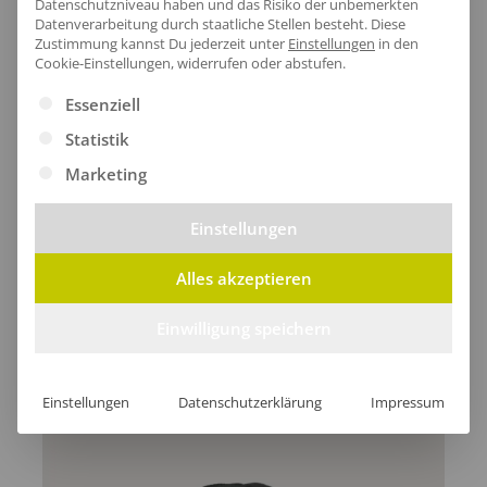
Datenschutzniveau haben und das Risiko der unbemerkten
Datenverarbeitung durch staatliche Stellen besteht.
Diese
Zustimmung kannst Du jederzeit unter
Einstellungen
in den
Cookie-Einstellungen, widerrufen oder abstufen.
Lieferzeit
Es folgt eine Liste der Service-Gruppen, für die eine Ei
Essenziell
Statistik
Marketing
[jgm-review-widget]
Einstellungen
Alles akzeptieren
Einwilligung speichern
Kundenprojekte
Einstellungen
Datenschutzerklärung
Impressum