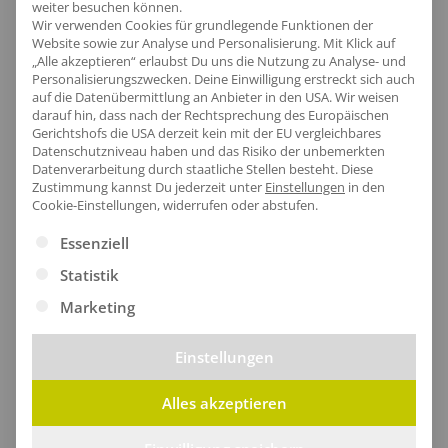
weiter besuchen können.
Wir verwenden Cookies für grundlegende Funktionen der
Website sowie zur Analyse und Personalisierung. Mit Klick auf
„Alle akzeptieren“ erlaubst Du uns die Nutzung zu Analyse- und
Artikel-Nr.:
NE69001
Personalisierungszwecken. Deine Einwilligung erstreckt sich auch
Geschlecht:
Unisex
auf die Datenübermittlung an Anbieter in den USA. Wir weisen
darauf hin, dass nach der Rechtsprechung des Europäischen
Armlänge:
Kurzarm
Gerichtshofs die USA derzeit kein mit der EU vergleichbares
Datenschutzniveau haben und das Risiko der unbemerkten
Obermaterial:
80% Baumwolle / 20% Polyester
Datenverarbeitung durch staatliche Stellen besteht.
Diese
Grammatur:
155 g/m²
Zustimmung kannst Du jederzeit unter
Einstellungen
in den
Cookie-Einstellungen, widerrufen oder abstufen.
Pflegehinweis:
60 °C waschbar|Bügeln
erlaubt|Trockner geeignet
Es folgt eine Liste der Service-Gruppen, für die eine Ei
Essenziell
Zertifikate
: Bio-Baumwolle|EU Ecolabel|Faire
Statistik
Arbeitsbedingungen|Fairtrade-zertifizierte
Marketing
Baumwolle|Oeko-Tex 100|Recycelter
Polyester|SA8000
Einstellungen
Alles akzeptieren
Größentabelle