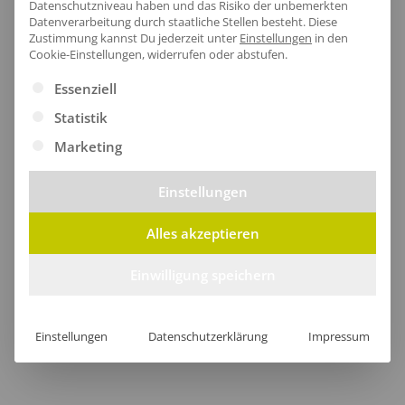
Zertifikate
: Bio-Baumwolle|Faire
Datenschutzniveau haben und das Risiko der unbemerkten
Datenverarbeitung durch staatliche Stellen besteht.
Diese
Arbeitsbedingungen|Fairtrade-zertifizierte
Zustimmung kannst Du jederzeit unter
Einstellungen
in den
Baumwolle|Oeko-Tex 100
Cookie-Einstellungen, widerrufen oder abstufen.
Es folgt eine Liste der Service-Gruppen, für die eine Ei
Essenziell
Statistik
Größentabelle
Marketing
Einstellungen
Lieferzeit
Alles akzeptieren
Einwilligung speichern
[jgm-review-widget]
Einstellungen
Datenschutzerklärung
Impressum