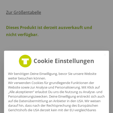
Zur Größentabelle
Dieses Produkt ist derzeit ausverkauft und
nicht verfügbar.
Cookie Einstellungen
Produktinfo
Wir benötigen Deine Einwilligung, bevor Sie unsere Website
weiter besuchen können.
Wir verwenden Cookies für grundlegende Funktionen der
Artikel-Nr.:
NE90053
Website sowie zur Analyse und Personalisierung. Mit Klick auf
„Alle akzeptieren“ erlaubst Du uns die Nutzung zu Analyse- und
Geschlecht:
Unisex
Personalisierungszwecken. Deine Einwilligung erstreckt sich auch
Obermaterial:
100% Baumwolle
auf die Datenübermittlung an Anbieter in den USA. Wir weisen
darauf hin, dass nach der Rechtsprechung des Europäischen
Grammatur:
300 g/m²
Gerichtshofs die USA derzeit kein mit der EU vergleichbares