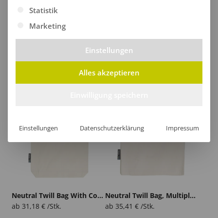
Statistik
Marketing
Neutral Small Panama Bag
Neutral Twill Bag
Einstellungen
ab /Stk.
ab
37,62
€
/Stk.
Alles akzeptieren
Einwilligung speichern
Einstellungen
Datenschutzerklärung
Impressum
Neutral Twill Bag With Contrast Handles
Neutral Twill Bag, Multiple Handles
ab
31,18
€
/Stk.
ab
35,41
€
/Stk.