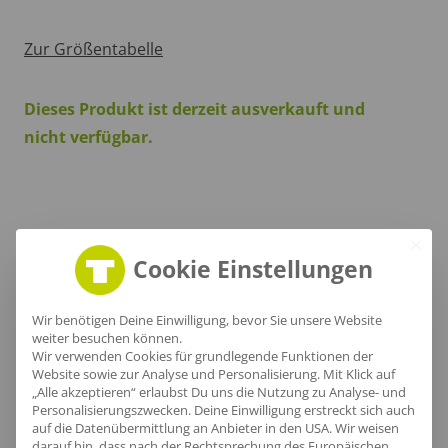
Zur Größentabelle
Dieses Produkt ist derzeit ausverkauft und
nicht verfügbar.
Produktinfo
Cookie Einstellungen
Wir benötigen Deine Einwilligung, bevor Sie unsere Website
Artikel-Nr.:
NE90051
weiter besuchen können.
Wir verwenden Cookies für grundlegende Funktionen der
Geschlecht:
Unisex
Website sowie zur Analyse und Personalisierung. Mit Klick auf
„Alle akzeptieren“ erlaubst Du uns die Nutzung zu Analyse- und
Obermaterial:
100% Baumwolle
Personalisierungszwecken. Deine Einwilligung erstreckt sich auch
Grammatur:
300 g/m²
auf die Datenübermittlung an Anbieter in den USA. Wir weisen
darauf hin, dass nach der Rechtsprechung des Europäischen