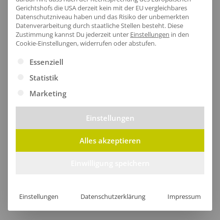
Pflegehinweis:
40 °C waschbar|Bügeln
Gerichtshofs die USA derzeit kein mit der EU vergleichbares
erlaubt|Trockner geeignet
Datenschutzniveau haben und das Risiko der unbemerkten
Datenverarbeitung durch staatliche Stellen besteht.
Diese
Zertifikate
: Bio-Baumwolle|EU Ecolabel|Faire
Zustimmung kannst Du jederzeit unter
Einstellungen
in den
Arbeitsbedingungen|Fairtrade-zertifizierte
Cookie-Einstellungen, widerrufen oder abstufen.
Baumwolle|Oeko-Tex 100|SA8000
Es folgt eine Liste der Service-Gruppen, für die eine Ei
Essenziell
Statistik
Marketing
Größentabelle
Einstellungen
Alles akzeptieren
Lieferzeit
Einwilligung speichern
Einstellungen
Datenschutzerklärung
Impressum
[jgm-review-widget]