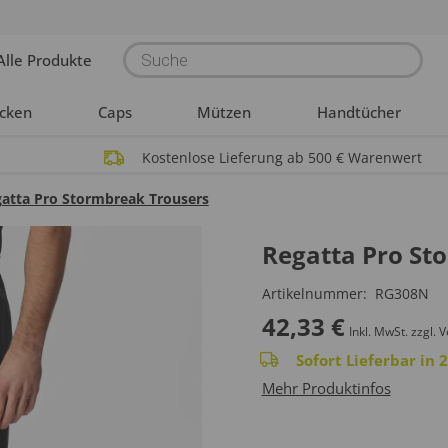
Products
Alle Produkte
search
acken
Caps
Mützen
Handtücher
Kostenlose Lieferung ab 500 € Warenwert
atta Pro Stormbreak Trousers
Regatta Pro St
Artikelnummer:
RG308N
42,33
€
Inkl. MwSt.
zzgl. 
Sofort Lieferbar in
Mehr Produktinfos