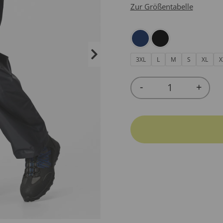
Zur Größentabelle
3XL
L
M
S
XL
X
-
+
Quantity