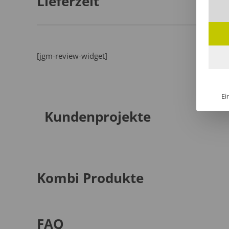
Lieferzeit
[jgm-review-widget]
Ei
Kundenprojekte
Kombi Produkte
FAQ