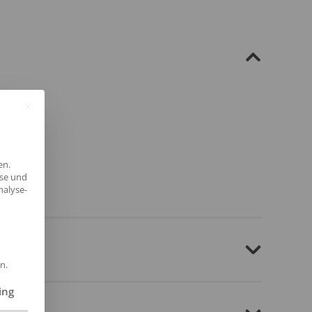
en.
yse und
nalyse-
n.
ilt werden kann. Die erste Service-Gruppe ist essenziell und kann 
ing