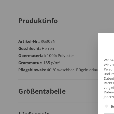
Produktinfo
Artikel-Nr.:
RG308N
Geschlecht:
Herren
Obermaterial:
100% Polyester
Wir be
Grammatur:
185 g/m²
Wir ve
Person
Pflegehinweis:
40 °C waschbar|Bügeln erlaubt|Trock
und Pe
Datenü
Rechts
vergle
Größentabelle
Datenv
jederz
Es fol
E