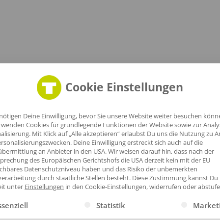
Cookie Einstellungen
nötigen Deine Einwilligung, bevor Sie unsere Website weiter besuchen könn
rwenden Cookies für grundlegende Funktionen der Website sowie zur Anal
alisierung. Mit Klick auf „Alle akzeptieren“ erlaubst Du uns die Nutzung zu A
ner geeignet
rsonalisierungszwecken. Deine Einwilligung erstreckt sich auch auf die
bermittlung an Anbieter in den USA. Wir weisen darauf hin, dass nach der
prechung des Europäischen Gerichtshofs die USA derzeit kein mit der EU
ichbares Datenschutzniveau haben und das Risiko der unbemerkten
erarbeitung durch staatliche Stellen besteht.
Diese Zustimmung kannst Du
eit unter
Einstellungen
in den Cookie-Einstellungen, widerrufen oder abstufe
gt eine Liste der Service-Gruppen, für die eine Einwilligung erte
ssenziell
Statistik
Market