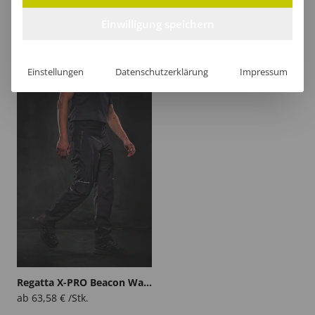
Einwilligung speichern
Regatta Pro Stormbreak Trousers
Regatta Prolite Stretch Trouser
ab
42,33
€
/Stk.
ab
70,06
€
/Stk.
Einstellungen
Datenschutzerklärung
Impressum
Regatta X-PRO Beacon Waterproof Trouser
ab
63,58
€
/Stk.