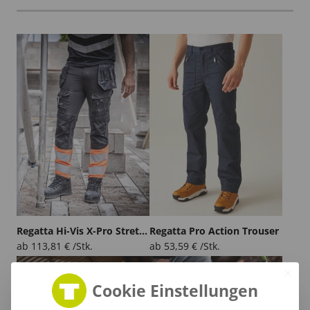
Regatta Hi-Vis X-Pro Stretch Holster Trouser (Class 1)
Regatta Pro Action Trouser
ab
113,81
€
/Stk.
ab
53,59
€
/Stk.
Cookie Einstellungen