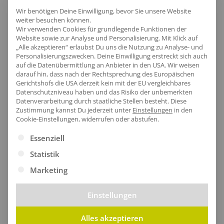
Wir benötigen Deine Einwilligung, bevor Sie unsere Website
weiter besuchen können.
Wir verwenden Cookies für grundlegende Funktionen der
Website sowie zur Analyse und Personalisierung. Mit Klick auf
„Alle akzeptieren“ erlaubst Du uns die Nutzung zu Analyse- und
Personalisierungszwecken. Deine Einwilligung erstreckt sich auch
auf die Datenübermittlung an Anbieter in den USA. Wir weisen
darauf hin, dass nach der Rechtsprechung des Europäischen
Gerichtshofs die USA derzeit kein mit der EU vergleichbares
Datenschutzniveau haben und das Risiko der unbemerkten
Datenverarbeitung durch staatliche Stellen besteht.
Diese
Regatta Pro Cargo Trouser
Regatta Pro Packaway Breathable Overtrouser
Zustimmung kannst Du jederzeit unter
Einstellungen
in den
ab
53,59
€
/Stk.
ab
43,83
€
/Stk.
Cookie-Einstellungen, widerrufen oder abstufen.
Es folgt eine Liste der Service-Gruppen, für die eine Ei
Essenziell
Statistik
Marketing
Einstellungen
Alles akzeptieren