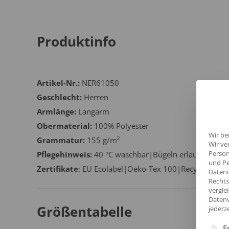
Produktinfo
Artikel-Nr.:
NER61050
Geschlecht:
Herren
Armlänge:
Langarm
Obermaterial:
100% Polyester
Wir be
Grammatur:
155 g/m²
Wir ve
Person
Pflegehinweis:
40 °C waschbar|Bügeln erlaubt|Trock
und Pe
Zertifikate
: EU Ecolabel|Oeko-Tex 100|Recycelter P
Datenü
Rechts
vergle
Datenv
Größentabelle
jederz
Es fol
E