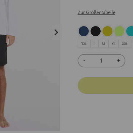
Zur Größentabelle
3XL
L
M
XL
XXL
-
+
Quantity