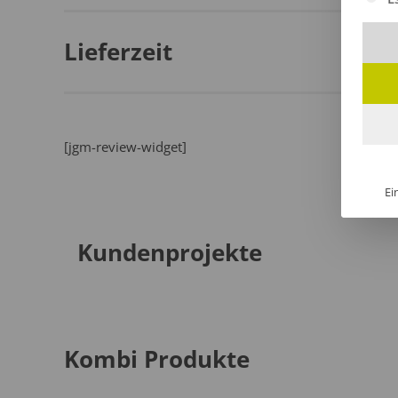
Lieferzeit
[jgm-review-widget]
Ei
Kundenprojekte
Kombi Produkte