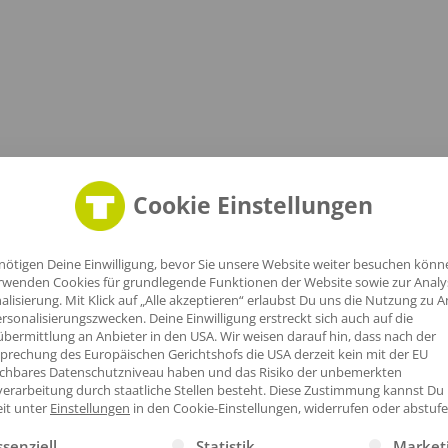
Cookie Einstellungen
nötigen Deine Einwilligung, bevor Sie unsere Website weiter besuchen könn
rwenden Cookies für grundlegende Funktionen der Website sowie zur Anal
alisierung. Mit Klick auf „Alle akzeptieren“ erlaubst Du uns die Nutzung zu A
ner geeignet
rsonalisierungszwecken. Deine Einwilligung erstreckt sich auch auf die
olyester|SA8000
bermittlung an Anbieter in den USA. Wir weisen darauf hin, dass nach der
prechung des Europäischen Gerichtshofs die USA derzeit kein mit der EU
ichbares Datenschutzniveau haben und das Risiko der unbemerkten
erarbeitung durch staatliche Stellen besteht.
Diese Zustimmung kannst Du
eit unter
Einstellungen
in den Cookie-Einstellungen, widerrufen oder abstufe
gt eine Liste der Service-Gruppen, für die eine Einwilligung erte
ssenziell
Statistik
Market