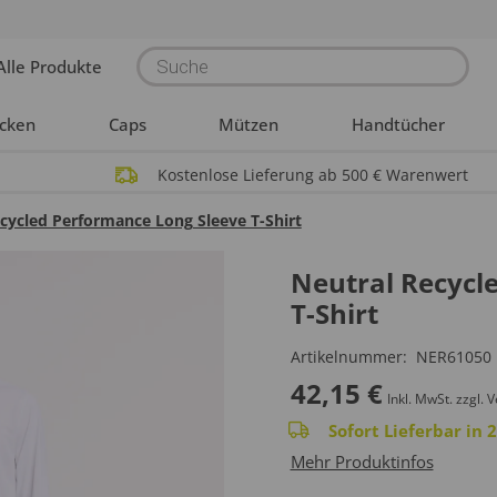
Products
Alle Produkte
search
acken
Caps
Mützen
Handtücher
Kostenlose Lieferung ab 500 € Warenwert
cycled Performance Long Sleeve T-Shirt
Neutral Recycl
T-Shirt
Artikelnummer:
NER61050
42,15
€
Inkl. MwSt.
zzgl. 
Sofort Lieferbar in
Mehr Produktinfos