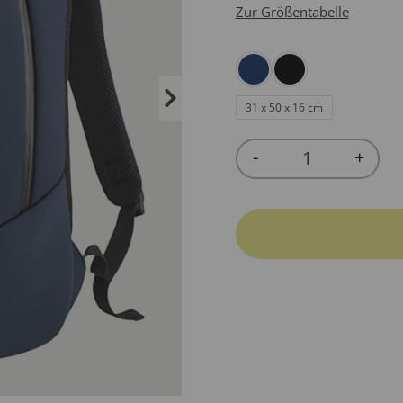
Zur Größentabelle
31 x 50 x 16 cm
-
+
Quantity