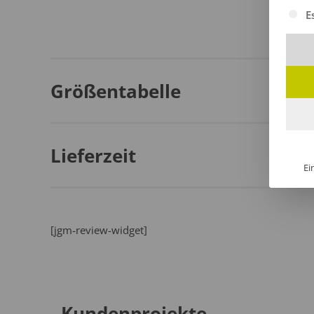
Es fol
E
Größentabelle
Lieferzeit
Ei
[jgm-review-widget]
Kundenprojekte