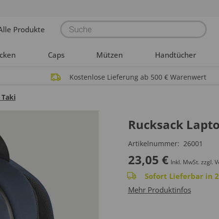
Products
Alle Produkte
search
acken
Caps
Mützen
Handtücher
Kostenlose Lieferung ab 500 € Warenwert
 Taki
Rucksack Lapto
Artikelnummer:
26001
23,05
€
Inkl. MwSt.
zzgl. 
Sofort Lieferbar in
Mehr Produktinfos