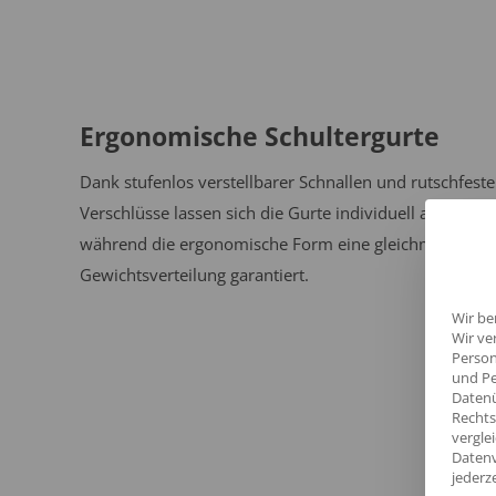
Ergonomische Schultergurte
Dank stufenlos verstellbarer Schnallen und rutschfeste
Verschlüsse lassen sich die Gurte individuell anpassen,
während die ergonomische Form eine gleichmäßige
Gewichtsverteilung garantiert.
Wir be
Wir ve
Person
und Pe
Datenü
Rechts
vergle
Datenv
jederz