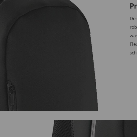
Pr
Der
rob
was
Fle
sch