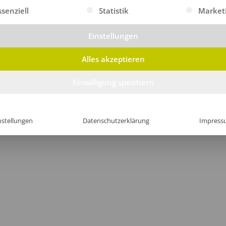
gt eine Liste der Service-Gruppen, für die eine Einwilligung erte
ssenziell
Statistik
Market
Einstellungen
Alles akzeptieren
Einwilligung speichern
nstellungen
Datenschutzerklärung
Impress