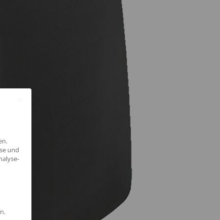
en.
yse und
nalyse-
n.