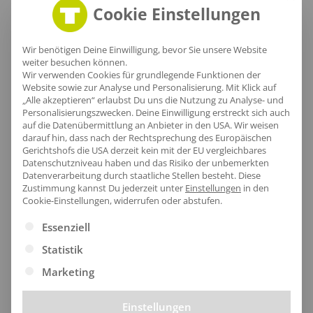
Cookie Einstellungen
Wir benötigen Deine Einwilligung, bevor Sie unsere Website
weiter besuchen können.
Wir verwenden Cookies für grundlegende Funktionen der
Elegante Enden
Website sowie zur Analyse und Personalisierung. Mit Klick auf
„Alle akzeptieren“ erlaubst Du uns die Nutzung zu Analyse- und
Personalisierungszwecken. Deine Einwilligung erstreckt sich auch
Die sanften Säume des Jerseyschals umrahmen
auf die Datenübermittlung an Anbieter in den USA. Wir weisen
deinen Look perfekt und bieten gleichzeitig hohen
darauf hin, dass nach der Rechtsprechung des Europäischen
Gerichtshofs die USA derzeit kein mit der EU vergleichbares
Tragekomfort dank des weichen Single-Jersey-Stoffs
Datenschutzniveau haben und das Risiko der unbemerkten
in One Size.
Datenverarbeitung durch staatliche Stellen besteht.
Diese
Zustimmung kannst Du jederzeit unter
Einstellungen
in den
Cookie-Einstellungen, widerrufen oder abstufen.
Es folgt eine Liste der Service-Gruppen, für die eine Ei
Essenziell
Statistik
Größentabelle
Marketing
Einstellungen