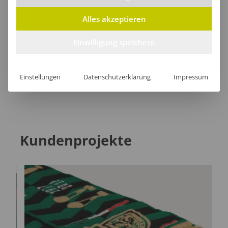
Lieferzeit
Alles akzeptieren
Einwilligung speichern
[jgm-review-widget]
Einstellungen
Datenschutzerklärung
Impressum
Kundenprojekte