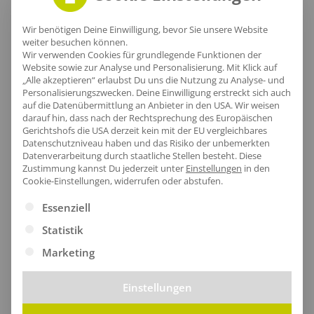
Schal Strick Laro
Schal Strick Leso
Wir benötigen Deine Einwilligung, bevor Sie unsere Website
ab
12,48
€
/Stk.
ab
12,65
€
/Stk.
weiter besuchen können.
Wir verwenden Cookies für grundlegende Funktionen der
Website sowie zur Analyse und Personalisierung. Mit Klick auf
„Alle akzeptieren“ erlaubst Du uns die Nutzung zu Analyse- und
Günstig
Personalisierungszwecken. Deine Einwilligung erstreckt sich auch
auf die Datenübermittlung an Anbieter in den USA. Wir weisen
Preiswerte Produkte mit guter Qualität für z.B.
darauf hin, dass nach der Rechtsprechung des Europäischen
Gerichtshofs die USA derzeit kein mit der EU vergleichbares
Events und Promotionaktionen.
Datenschutzniveau haben und das Risiko der unbemerkten
Datenverarbeitung durch staatliche Stellen besteht.
Diese
Zustimmung kannst Du jederzeit unter
Einstellungen
in den
Cookie-Einstellungen, widerrufen oder abstufen.
Es folgt eine Liste der Service-Gruppen, für die eine Ei
Essenziell
Statistik
Marketing
Einstellungen