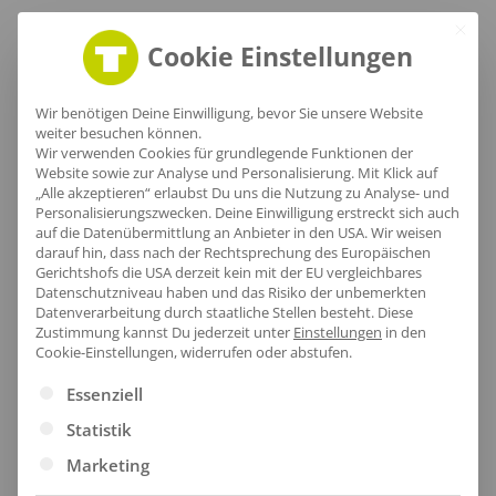
Cookie Einstellungen
Größentabelle
Wir benötigen Deine Einwilligung, bevor Sie unsere Website
weiter besuchen können.
Wir verwenden Cookies für grundlegende Funktionen der
Website sowie zur Analyse und Personalisierung. Mit Klick auf
„Alle akzeptieren“ erlaubst Du uns die Nutzung zu Analyse- und
Lieferzeit
Personalisierungszwecken. Deine Einwilligung erstreckt sich auch
auf die Datenübermittlung an Anbieter in den USA. Wir weisen
darauf hin, dass nach der Rechtsprechung des Europäischen
Gerichtshofs die USA derzeit kein mit der EU vergleichbares
Datenschutzniveau haben und das Risiko der unbemerkten
Datenverarbeitung durch staatliche Stellen besteht.
Diese
[jgm-review-widget]
Zustimmung kannst Du jederzeit unter
Einstellungen
in den
Cookie-Einstellungen, widerrufen oder abstufen.
Es folgt eine Liste der Service-Gruppen, für die eine Ei
Essenziell
Statistik
Kundenprojekte
Marketing