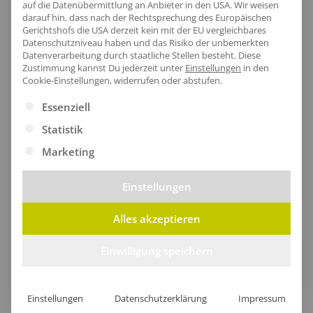
auf die Datenübermittlung an Anbieter in den USA. Wir weisen
darauf hin, dass nach der Rechtsprechung des Europäischen
Gerichtshofs die USA derzeit kein mit der EU vergleichbares
Datenschutzniveau haben und das Risiko der unbemerkten
Datenverarbeitung durch staatliche Stellen besteht.
Diese
Zustimmung kannst Du jederzeit unter
Einstellungen
in den
Cookie-Einstellungen, widerrufen oder abstufen.
Es folgt eine Liste der Service-Gruppen, für die eine Ei
Essenziell
Statistik
Marketing
Einstellungen
Alles akzeptieren
Fleece Schlauchschal Saku
Schlauchschal Seka
Einwilligung speichern
ab
9,14
€
/Stk.
ab
13,91
€
/Stk.
Einstellungen
Datenschutzerklärung
Impressum