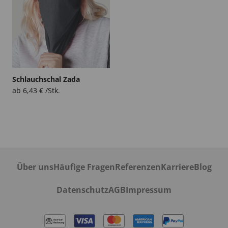
Schlauchschal Zada
ab
6,43
€
/Stk.
Über uns
Häufige Fragen
Referenzen
Karriere
Blog
Datenschutz
AGB
Impressum