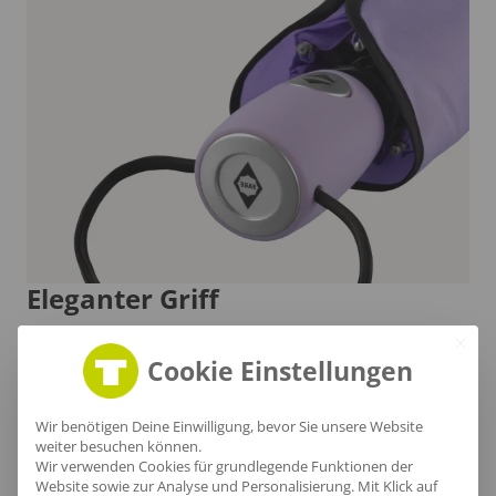
Eleganter Griff
Der Soft-Touch-Griff in stilvoller Bezugsfarbe bietet
Cookie Einstellungen
nicht nur hohen Komfort beim Tragen, sondern ist
auch mit einer silbernen Auslösetaste ausgestattet,
Wir benötigen Deine Einwilligung, bevor Sie unsere Website
die das schnelle Öffnen und Schließen des
weiter besuchen können.
Wir verwenden Cookies für grundlegende Funktionen der
Taschenschirms ermöglicht.
Website sowie zur Analyse und Personalisierung. Mit Klick auf