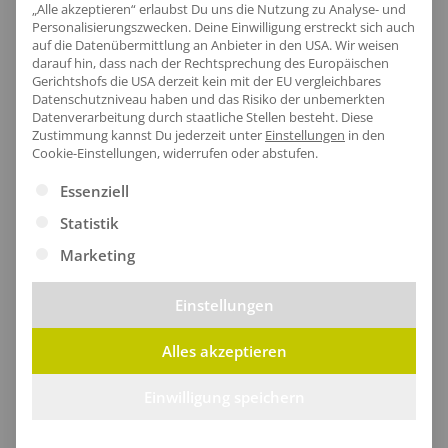
„Alle akzeptieren“ erlaubst Du uns die Nutzung zu Analyse- und
Personalisierungszwecken. Deine Einwilligung erstreckt sich auch
auf die Datenübermittlung an Anbieter in den USA. Wir weisen
darauf hin, dass nach der Rechtsprechung des Europäischen
Gerichtshofs die USA derzeit kein mit der EU vergleichbares
Datenschutzniveau haben und das Risiko der unbemerkten
Datenverarbeitung durch staatliche Stellen besteht.
Diese
Zustimmung kannst Du jederzeit unter
Einstellungen
in den
Cookie-Einstellungen, widerrufen oder abstufen.
Es folgt eine Liste der Service-Gruppen, für die eine Ei
Essenziell
Statistik
Marketing
Einstellungen
Ergonomischer Griff
Alles akzeptieren
Die komfortable Doppelautomatik-Funktion
ermöglicht ein müheloses Öffnen und Schließen des
Einwilligung speichern
Taschenschirms, während der Soft-Touch-Griff in
Bezugsfarbe mit silberner Auslösetaste für ein