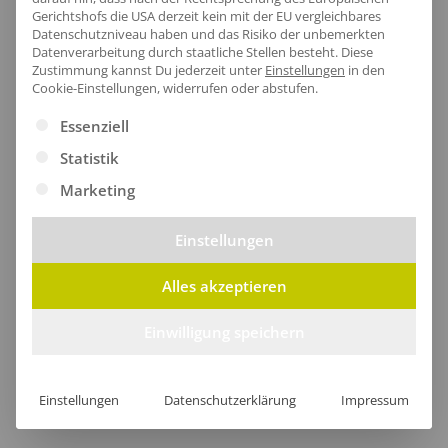
Pflegehinweis:
40 °C waschbar|Bügeln
Gerichtshofs die USA derzeit kein mit der EU vergleichbares
erlaubt|Trockner geeignet
Datenschutzniveau haben und das Risiko der unbemerkten
Datenverarbeitung durch staatliche Stellen besteht.
Diese
Zertifikate
: Bio-Baumwolle|EU Ecolabel|Faire
Zustimmung kannst Du jederzeit unter
Einstellungen
in den
Arbeitsbedingungen|Fairtrade-zertifizierte
Cookie-Einstellungen, widerrufen oder abstufen.
Baumwolle|Oeko-Tex 100|SA8000
Es folgt eine Liste der Service-Gruppen, für die eine Ei
Essenziell
Statistik
Marketing
Größentabelle
Einstellungen
Alles akzeptieren
Lieferzeit
Einwilligung speichern
Einstellungen
Datenschutzerklärung
Impressum
[jgm-review-widget]