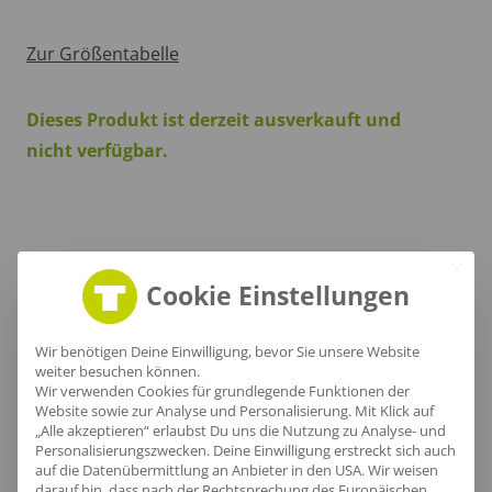
Zur Größentabelle
Dieses Produkt ist derzeit ausverkauft und
nicht verfügbar.
Produktinfo
Cookie Einstellungen
Wir benötigen Deine Einwilligung, bevor Sie unsere Website
Artikel-Nr.:
NE90025
weiter besuchen können.
Wir verwenden Cookies für grundlegende Funktionen der
Geschlecht:
Unisex
Website sowie zur Analyse und Personalisierung. Mit Klick auf
„Alle akzeptieren“ erlaubst Du uns die Nutzung zu Analyse- und
Obermaterial:
100% Baumwolle
Personalisierungszwecken. Deine Einwilligung erstreckt sich auch
Grammatur:
210 g/m²
auf die Datenübermittlung an Anbieter in den USA. Wir weisen
darauf hin, dass nach der Rechtsprechung des Europäischen